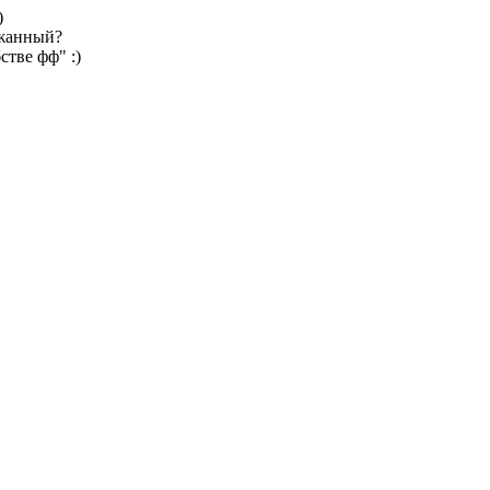
)
ржанный?
тве фф" :)