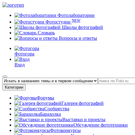
Фотолаборатории
NEW
Фотостудии
Школы фотографий
Словарь
Вопросы и ответы
Фотогора
Вход
Категории
Форумы
Галерея фотографий
Сообщества
Барахолка
Выставки и проекты
Обсуждение фототехники
Фотоконкурсы