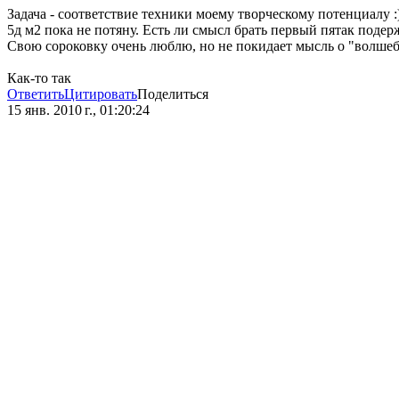
Задача - соответствие техники моему творческому потенциалу :
5д м2 пока не потяну. Есть ли смысл брать первый пятак поде
Свою сороковку очень люблю, но не покидает мысль о "волшебс
Как-то так
Ответить
Цитировать
Поделиться
15 янв. 2010 г., 01:20:24