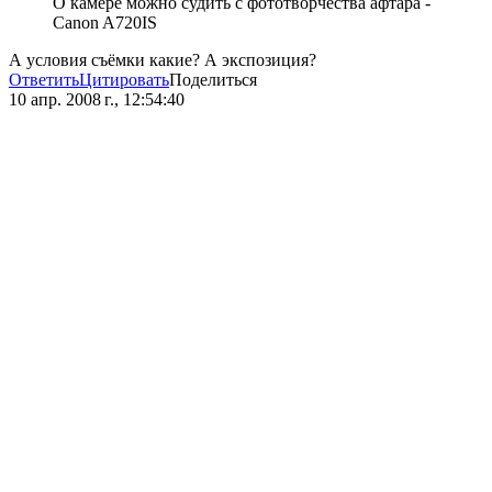
О камере можно судить с фототворчества афтара -
Canon A720IS
А условия съёмки какие? А экспозиция?
Ответить
Цитировать
Поделиться
10 апр. 2008 г., 12:54:40