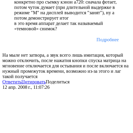
конкретно про съемку кэнон а720: сначала фотает,
потом чуток думает (при длительной выдержке в
режиме "М" на дисплей выводится "занят"), ну а
потом демонстрирует итог
в это время аппарат делает так называемый
«темновой» снимок?
Подробнее
На мыле нет затвора, а звук всего лишь имитация, который
можно отключить, после нажатия кнопки спуска матрица на
мгновение отключается для остывания и после включается на
нужный промежуток времени, возможно из-за этого и лаг
такой получается
Ответить
Цитировать
Поделиться
12 апр. 2008 г., 11:07:26