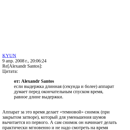
KYUN
9 апр. 2008 г., 20:06:24
Re[Alexandr Santos]:
Цитата:
от: Alexandr Santos
если выдержка длинная (секунда и более) аппарат
думает перед окончательным спуском время,
равное длине выдержки.
Аппарат за это время делает «темновой» снимок (при
закрытом затворе), который для уменьшения шумов
вычитается из первого. А сам снимок он начинает делать
практически мгновенно и не надо смотреть на время