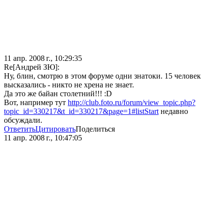
11 апр. 2008 г., 10:29:35
Re[Андрей ЗЮ]:
Ну, блин, смотрю в этом форуме одни знатоки. 15 человек
высказались - никто не хрена не знает.
Да это же байан столетний!!! :D
Вот, например тут
http://club.foto.ru/forum/view_topic.php?
topic_id=330217&t_id=330217&page=1#listStart
недавно
обсуждали.
Ответить
Цитировать
Поделиться
11 апр. 2008 г., 10:47:05