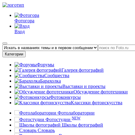
Фотогора
Вход
Категории
Форумы
Галерея фотографий
Сообщества
Барахолка
Выставки и проекты
Обсуждение фототехники
Фотоконкурсы
Классики фотоискусства
Фотолаборатории
NEW
Фотостудии
Школы фотографий
Словарь