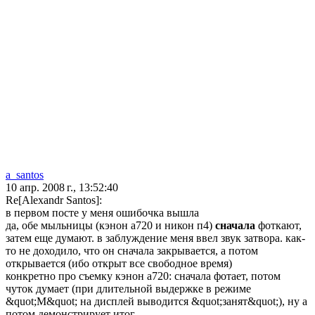
a_santos
10 апр. 2008 г., 13:52:40
Re[Alexandr Santos]:
в первом посте у меня ошибочка вышла
да, обе мыльницы (кэнон а720 и никон п4)
сначала
фоткают,
затем еще думают. в заблуждение меня ввел звук затвора. как-
то не доходило, что он сначала закрывается, а потом
открывается (ибо открыт все свободное время)
конкретно про съемку кэнон а720: сначала фотает, потом
чуток думает (при длительной выдержке в режиме
&quot;М&quot; на дисплей выводится &quot;занят&quot;), ну а
потом демонстрирует итог