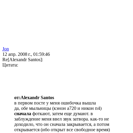
Jon
12 апр. 2008 г., 01:59:46
Re[Alexandr Santos]:
Цитата:
от:Alexandr Santos
в первом посте у меня ошибочка вышла
да, обе мыльницы (кэнон а720 и никон п4)
сначала
фоткают, затем еще думают. в
заблуждение меня ввел звук затвора. как-то не
доходило, что он сначала закрывается, а потом
открывается (ибо открыт все свободное время)