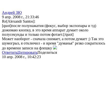
Андрей ЗЮ
9 апр. 2008 г., 21:33:46
Re[Alexandr Santos]:
[quot]после полунажатия (фокус, выбор экспопары и тд)
дожимаю кнопку, в это время аппарат думает около
полусекунды и только потом фотает.[/quot]
Может наоборот - сначала снимает, а потом думает ;) Так это
шумогрыз, я отключил - и время "думанья" резко сократилось
до времени записи на флешку
Ответить
Цитировать
Поделиться
10 апр. 2008 г., 10:42:23