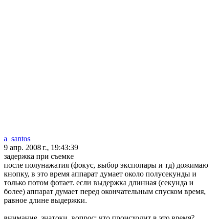
a_santos
9 апр. 2008 г., 19:43:39
задержка при съемке
после полунажатия (фокус, выбор экспопары и тд) дожимаю
кнопку, в это время аппарат думает около полусекунды и
только потом фотает. если выдержка длинная (секунда и
более) аппарат думает перед окончательным спуском время,
равное длине выдержки.
внимание, знатоки, вопрос: что происходит в это время?