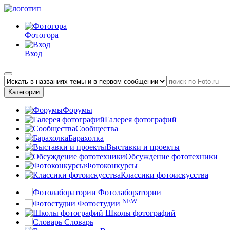
Фотогора
Вход
Категории
Форумы
Галерея фотографий
Сообщества
Барахолка
Выставки и проекты
Обсуждение фототехники
Фотоконкурсы
Классики фотоискусства
Фотолаборатории
NEW
Фотостудии
Школы фотографий
Словарь