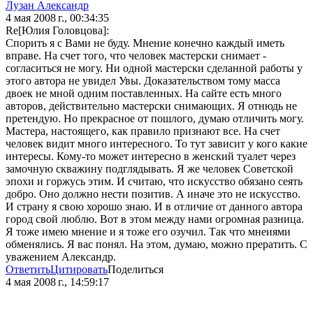
Лузан Александр
4 мая 2008 г., 00:34:35
Re[Юлия Головцова]:
Спорить я с Вами не буду. Мнение конечно каждый иметь
вправе. На счет того, что человек мастерски снимает -
согласиться не могу. Ни одной мастерски сделанной работы у
этого автора не увидел Увы. Доказательством тому масса
двоек не мной одним поставленных. На сайте есть много
авторов, действительно мастерски снимающих. Я отнюдь не
претендую. Но прекрасное от пошлого, думаю отличить могу.
Мастера, настоящего, как правило признают все. На счет
человек видит много интересного. То тут зависит у кого какие
интересы. Кому-то может интересно в женский туалет через
замочную скважину подглядывать. Я же человек Советской
эпохи и горжусь этим. И считаю, что искусство обязано сеять
добро. Оно должно нести позитив. А иначе это не искусство.
И страну я свою хорошо знаю. И в отличие от данного автора
город свой люблю. Вот в этом между нами огромная разница.
Я тоже имею мнение и я тоже его озучил. Так что мнеиями
обменялись. Я вас понял. На этом, думаю, можно прератить. С
уважением Александр.
Ответить
Цитировать
Поделиться
4 мая 2008 г., 14:59:17