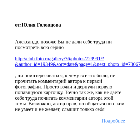
от:Юлия Головцова
Александр, похоже Вы не дали себе труда ни
посмотреть всю серию
http://club.foto.ru/gallery/36/photos/729991/?
&author_id=19349&sort=date&page=1&next_photo_id=7306
, ни поинтересоваться, к чему все это было, ни
прочитать комментарий автора к первой
фотографии. Просто взяли и дернули первую
попавшуюся карточку. Точно так же, как не даете
себе труда почитать комментарии автора этой
темы. Возможно, автор прав, но общаться ни с кем
не умеет и не желает, слышит только себя.
Подробнее