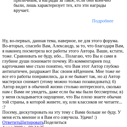
приличным, а награды за такое, если они конечно
были, лишь характеризует тех, кто эти награды
вручает.
Подробнее
Ну, во-первых, данная тема, наверное, не для этого форума.
Во-вторых, спасибо Вам, Александр, за то, что благодаря Вам,
я наконец посмотрела все работы этого Автора. Ваши, кстати,
тоже. Сравнивать не буду, ибо... Полагаю, что Вы и сами в
глубине души понимаете почему. Из комментариев под
карточками мне стало понятно, что Вам этот Автор глубоко
антипатичен, раздражает Вас своим вИдением. Мне тоже не
все его работы понравились, да и не бывает так, но а) Автор
мастерски снимает (этому можно только позавидовать); б)
Автор видит в обычной жизни столько интересного, сколько
нам с Вами не увидеть, даже если бы мы были бессмертны; в)
у меня складывается ощущение, что Вы плохо знаете обычаи
той страны, в которой живете, ну, или классиков не читаете...
:?
Посему, дискутировать на эту тему с Вами больше не буду. У
меня есть мнение и я Вам его озвучила. Удачи! :)
Ответить
Цитировать
Поделиться