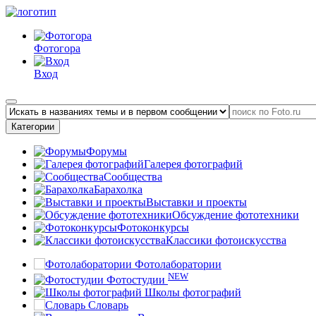
Фотогора
Вход
Категории
Форумы
Галерея фотографий
Сообщества
Барахолка
Выставки и проекты
Обсуждение фототехники
Фотоконкурсы
Классики фотоискусства
Фотолаборатории
NEW
Фотостудии
Школы фотографий
Словарь