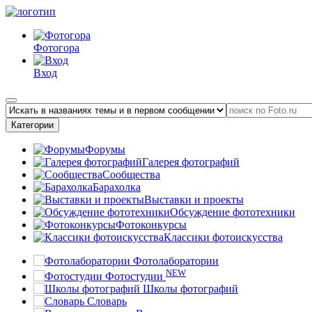
Фотогора
Вход
Категории
Форумы
Галерея фотографий
Сообщества
Барахолка
Выставки и проекты
Обсуждение фототехники
Фотоконкурсы
Классики фотоискусства
Фотолаборатории
NEW
Фотостудии
Школы фотографий
Словарь