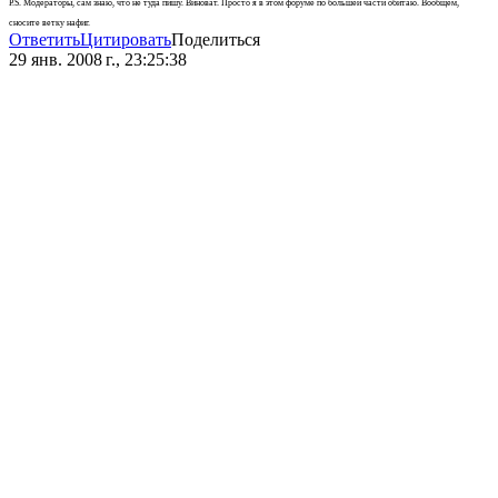
P.S. Модераторы, сам знаю, что не туда пишу. Виноват. Просто я в этом форуме по большей части обитаю. Вообщем,
сносите ветку нафиг.
Ответить
Цитировать
Поделиться
29 янв. 2008 г., 23:25:38