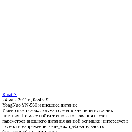
Rinat N
24 мар. 2011 г., 08:43:32
YongNuo YN-560 и внешнее питание
Имеется сей сабж. Задумал сделать внешний источник
питания. Не могу найти точного толкования насчет
параметров внешнего питания данной вспышки: интересует в
часности напряжение, ампераж, требовательность
(отсутствие) к частоте тока.