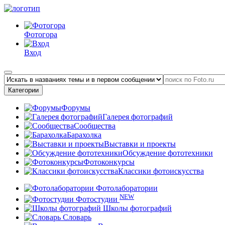
Фотогора
Вход
Категории
Форумы
Галерея фотографий
Сообщества
Барахолка
Выставки и проекты
Обсуждение фототехники
Фотоконкурсы
Классики фотоискусства
Фотолаборатории
NEW
Фотостудии
Школы фотографий
Словарь