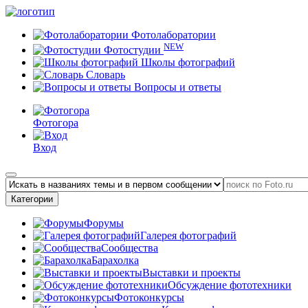
Фотолаборатории
NEW
Фотостудии
Школы фотографий
Словарь
Вопросы и ответы
Фотогора
Вход
Категории
Форумы
Галерея фотографий
Сообщества
Барахолка
Выставки и проекты
Обсуждение фототехники
Фотоконкурсы