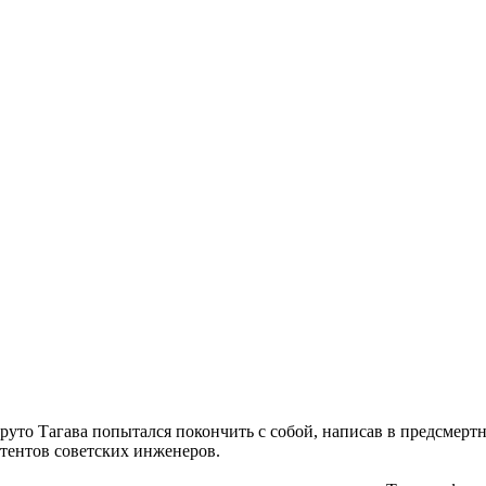
то Тагава попытался покончить с собой, написав в предсмертно
атентов советских инженеров.