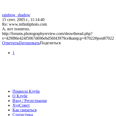
rainbow_shadow
15 сент. 2005 г., 11:14:40
Re: www.infinitiphoto.com
А, вот понятно.
http://forums.photographyreview.com/showthread.php?
s=429f86e424f5067d696ebd56f43979ce&amp;p=87022#post87022
Ответить
Цитировать
Поделиться
1
Правила Клуба
О Клубе
Вход / Регистрация
ХудСовет
Как связаться
Статистика