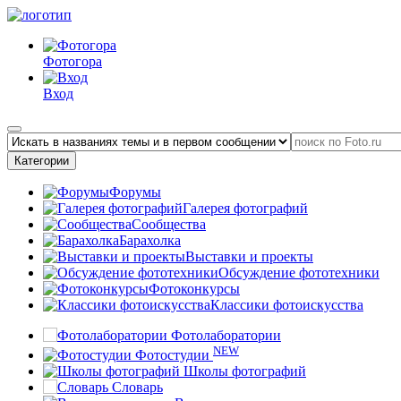
Фотогора
Вход
Категории
Форумы
Галерея фотографий
Сообщества
Барахолка
Выставки и проекты
Обсуждение фототехники
Фотоконкурсы
Классики фотоискусства
Фотолаборатории
NEW
Фотостудии
Школы фотографий
Словарь