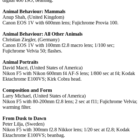
digital 400 ISO; beanbag.
Animal Behaviour: Mammals
Anup Shah, (United Kingdom)
Canon EOS 1V with 600mm lens; Fujichrome Provia 100.
Animal Behaviour: All Other Animals
Christian Ziegler, (Germany)
Canon EOS 1V with 100mm f2.8 macro lens; 1/100 sec;
Fujichrome Velvia 50; flashes.
Animal Portraits
David Macri, (United States of America)
Nikon F5 with Nikon 600mm f4 AF-S lens; 1/800 sec at f4; Kodak
Ektachrome E100VS; Kirk Cobra head.
Composition and Form
Larry Michael, (United States of America)
Nikon F5 with 80-200mm f2.8 lens; 2 sec at f11; Fujichrome Velvia;
warming filter.
From Dusk to Dawn
Peter Lilja, (Sweden)
Nikon F5 with 300mm f2.8 Nikkor lens; 1/20 sec at f2.8; Kodak
Ektachrome E100VS; beanbag.