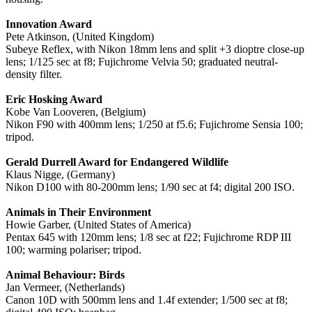
Innovation Award
Pete Atkinson, (United Kingdom)
Subeye Reflex, with Nikon 18mm lens and split +3 dioptre close-up
lens; 1/125 sec at f8; Fujichrome Velvia 50; graduated neutral-
density filter.
Eric Hosking Award
Kobe Van Looveren, (Belgium)
Nikon F90 with 400mm lens; 1/250 at f5.6; Fujichrome Sensia 100;
tripod.
Gerald Durrell Award for Endangered Wildlife
Klaus Nigge, (Germany)
Nikon D100 with 80-200mm lens; 1/90 sec at f4; digital 200 ISO.
Animals in Their Environment
Howie Garber, (United States of America)
Pentax 645 with 120mm lens; 1/8 sec at f22; Fujichrome RDP III
100; warming polariser; tripod.
Animal Behaviour: Birds
Jan Vermeer, (Netherlands)
Canon 10D with 500mm lens and 1.4f extender; 1/500 sec at f8;