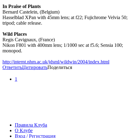
In Praise of Plants
Bernard Castelein, (Belgium)
Hasselblad XPan with 45mm lens; at f22; Fujichrome Velvia 50;
tripod; cable release.
Wild Places
Regis Cavignaux, (France)
Nikon F801 with 400mm lens; 1/1000 sec at f5.6; Sensia 100;
monopod.
http://internt.nhm.ac.uk/jdsml/wildwin/2004/index.html
Ответить
Цитировать
Поделиться
1
Правила Клуба
О Клубе
Вход / Регистрация