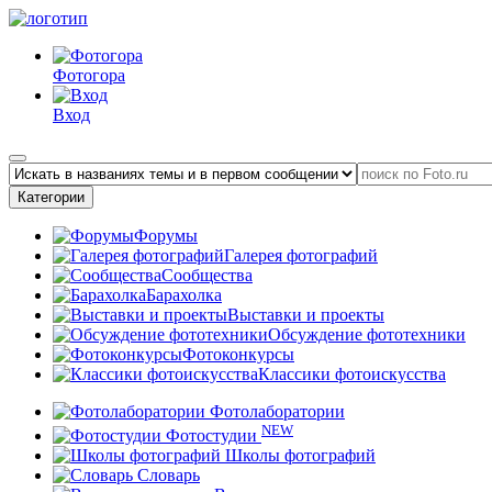
Фотогора
Вход
Категории
Форумы
Галерея фотографий
Сообщества
Барахолка
Выставки и проекты
Обсуждение фототехники
Фотоконкурсы
Классики фотоискусства
Фотолаборатории
NEW
Фотостудии
Школы фотографий
Словарь