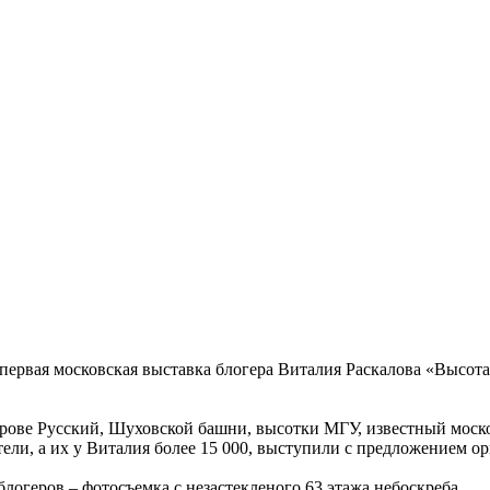
я первая московская выставка блогера Виталия Раскалова «Высот
трове Русский, Шуховской башни, высотки МГУ, известный моск
ли, а их у Виталия более 15 000, выступили с предложением ор
логеров – фотосъемка с незастекленого 63 этажа небоскреба.