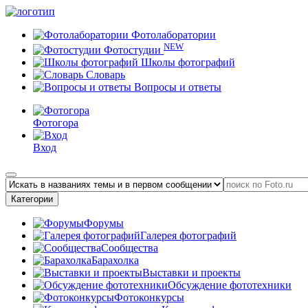
Фотолаборатории
NEW
Фотостудии
Школы фотографий
Словарь
Вопросы и ответы
Фотогора
Вход
Категории
Форумы
Галерея фотографий
Сообщества
Барахолка
Выставки и проекты
Обсуждение фототехники
Фотоконкурсы