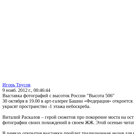
Игорь Трусов
9 нояб. 2012 г., 00:46:44
Выставка фотографий с высоток России "Высота 506"
30 октября в 19.00 в арт-галерее Башни «Федерация» откроетс
украсят пространство -1 этажа небоскреба.
Виталий Раскалов – герой сюжетов про покорение моста на ос
фотографии своих похождений в своем ЖЖ. Этой осенью читате
В рамках открытия выставки пройдет традиционная акция для б