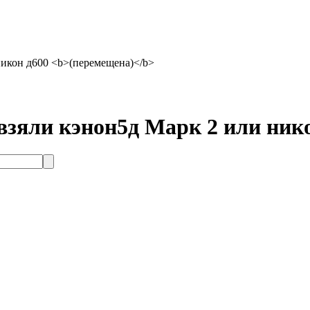
икон д600 <b>(перемещена)</b>
зяли кэнон5д Марк 2 или ник