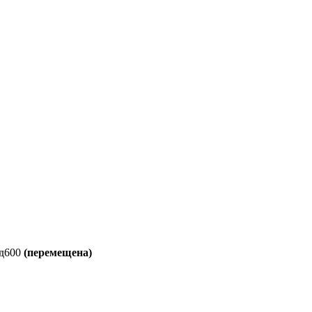
 д600
(перемещена)