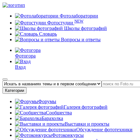
Фотолаборатории
NEW
Фотостудии
Школы фотографий
Словарь
Вопросы и ответы
Фотогора
Вход
Категории
Форумы
Галерея фотографий
Сообщества
Барахолка
Выставки и проекты
Обсуждение фототехники
Фотоконкурсы