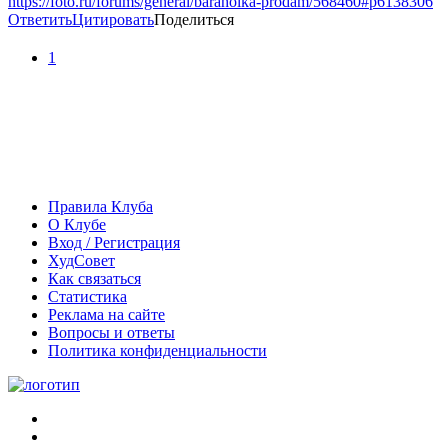
https://foto.ru/forums/general/baraholka-prodam/568460#p6138306
Ответить
Цитировать
Поделиться
1
Правила Клуба
О Клубе
Вход / Регистрация
ХудСовет
Как связаться
Статистика
Реклама на сайте
Вопросы и ответы
Политика конфиденциальности