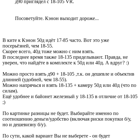
д90 приглядел с 18-105 VR.
Посоветуйте. Кэнон выходит дороже...
В ките к Кэнон 50д идёт 17-85 часто. Вот это уже
посерьёзней, чем 18-55.
Скорее всего, 40д тоже можно с ним взять.
В последнее время также 18-135 приделывают. Правда, не
уверен, что найдёте в комплекте к 50д или 40д. А вдруг? :)
Можно просто взять д90 + 18-105 ,т.к. он дешевле и объектив
длинней (удобней, чем 18-55).
Можно напрячься и взять 18-135 + камеру 50д или 40д (что по
силам).
Ещё удобнее и байонет железный у 18-135 в отличие от 18-105
;)
По картинке разницы не будет. Выбирайте именно по
соотношению деньги/удобство (включая риски покупки б/у,
но и дешевизну б/у).
По сути, какой вариант Вы не выберете - он будет