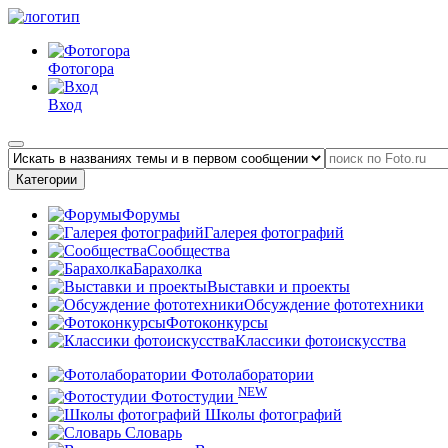
Фотогора
Вход
Категории
Форумы
Галерея фотографий
Сообщества
Барахолка
Выставки и проекты
Обсуждение фототехники
Фотоконкурсы
Классики фотоискусства
Фотолаборатории
NEW
Фотостудии
Школы фотографий
Словарь