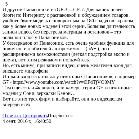
+5
И другие Панасоники из GF-3 ---GF-7. Для ваших целей –
блоги по Интернету с распаковкой и обсуждением товаров,
удобнее будет модель с поворотным на 180 градусов экраном,
как у более новых моделей этой серии. Большая длительность
записи видео, без перегрева матрицы и остановок – это
большой плюс у Панасоников.
У беззеркалок от Панасоник, есть очень удобная функция для
новичков и любителей авторежимов – (
iA+
), но с
расширенными возможностями (легкая подстройка экспо и
цвета), вот этим режимом и пользуйтесь.
Но, есть минус, при записи видео, очень желателен вход для
внешнего микрофона.
И такой вход есть только у некоторых Панасоников, например
G7 - https://www.youtube.com/watch?v=6lFdTjVO0MY
Там еще есть и 4к видео, или камеры серии GH и некоторые
модели у Сони, зеркалки Кэнон…
Вот из этих трех фирм и выбирайте, они по видеоделам
впереди всех.
Ответить
Цитировать
Поделиться
4 сент. 2016 г., 16:40:50