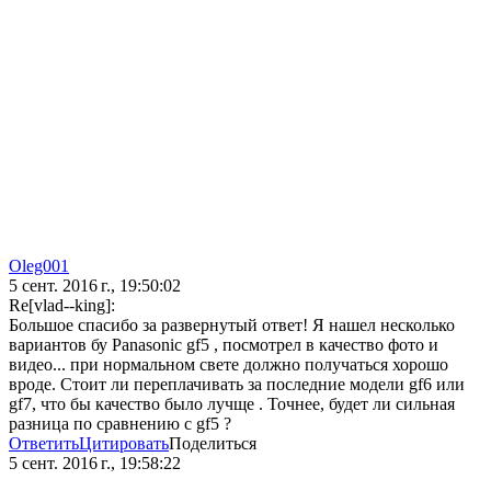
Oleg001
5 сент. 2016 г., 19:50:02
Re[vlad--king]:
Большое спасибо за развернутый ответ! Я нашел несколько
вариантов бу Panasonic gf5 , посмотрел в качество фото и
видео... при нормальном свете должно получаться хорошо
вроде. Стоит ли переплачивать за последние модели gf6 или
gf7, что бы качество было лучще . Точнее, будет ли сильная
разница по сравнению c gf5 ?
Ответить
Цитировать
Поделиться
5 сент. 2016 г., 19:58:22