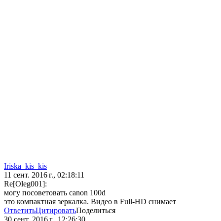
Iriska_kis_kis
11 сент. 2016 г., 02:18:11
Re[Oleg001]:
могу посоветовать canon 100d
это компактная зеркалка. Видео в Full-HD снимает
Ответить
Цитировать
Поделиться
30 сент. 2016 г., 12:26:30