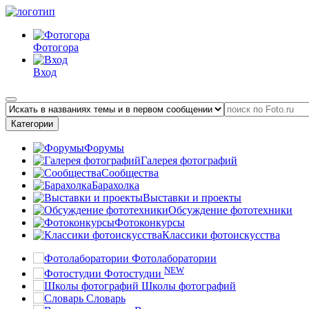
Фотогора
Вход
Категории
Форумы
Галерея фотографий
Сообщества
Барахолка
Выставки и проекты
Обсуждение фототехники
Фотоконкурсы
Классики фотоискусства
Фотолаборатории
NEW
Фотостудии
Школы фотографий
Словарь