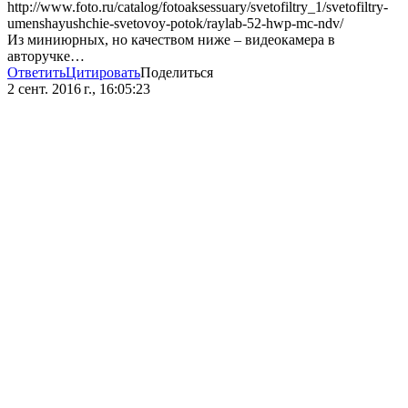
http://www.foto.ru/catalog/fotoaksessuary/svetofiltry_1/svetofiltry-
umenshayushchie-svetovoy-potok/raylab-52-hwp-mc-ndv/
Из миниюрных, но качеством ниже – видеокамера в
авторучке…
Ответить
Цитировать
Поделиться
2 сент. 2016 г., 16:05:23