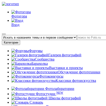
Фотогора
Вход
Категории
Форумы
Галерея фотографий
Сообщества
Барахолка
Выставки и проекты
Обсуждение фототехники
Фотоконкурсы
Классики фотоискусства
Фотолаборатории
NEW
Фотостудии
Школы фотографий
Словарь