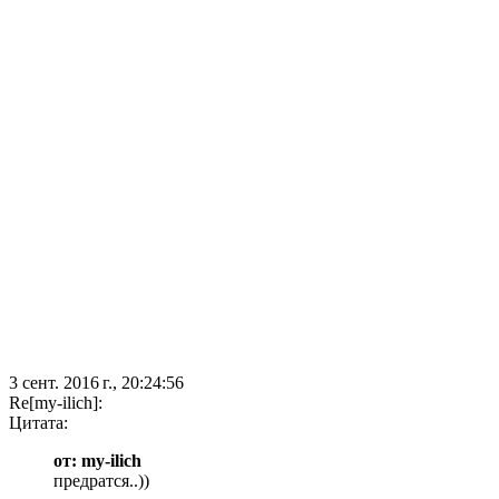
3 сент. 2016 г., 20:24:56
Re[my-ilich]:
Цитата:
от: my-ilich
предратся..))