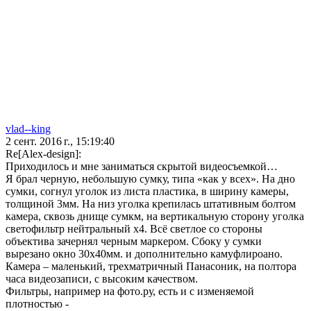
vlad--king
2 сент. 2016 г., 15:19:40
Re[Alex-design]:
Приходилось и мне заниматься скрытой видеосъемкой…
Я брал черную, небольшую сумку, типа «как у всех». На дно
сумки, согнул уголок из листа пластика, в ширину камеры,
толщиной 3мм. На низ уголка крепилась штативным болтом
камера, сквозь днище сумкм, на вертикальную сторону уголка
светофильтр нейтральный х4. Всё светлое со стороны
объектива зачернял черным маркером. Сбоку у сумки
вырезано окно 30х40мм. и дополнительно камуфлироано.
Камера – маленький, трехматричный Панасоник, на полтора
часа видеозаписи, с высоким качеством.
Фильтры, например на фото.ру, есть и с изменяемой
плотностью -