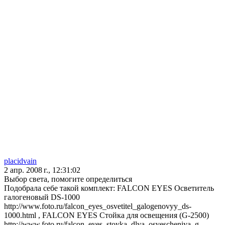
placidvain
2 апр. 2008 г., 12:31:02
Выбор света, помогите определиться
Подобрала себе такой комплект: FALCON EYES Осветитель
галогеновый DS-1000
http://www.foto.ru/falcon_eyes_osvetitel_galogenovyy_ds-
1000.html , FALCON EYES Стойка для освещения (G-2500)
http://www.foto.ru/falcon_eyes_stoyka_dlya_osvescheniya_g-