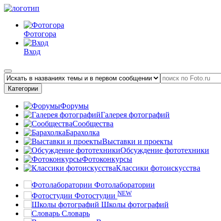
Фотогора
Вход
Категории
Форумы
Галерея фотографий
Сообщества
Барахолка
Выставки и проекты
Обсуждение фототехники
Фотоконкурсы
Классики фотоискусства
Фотолаборатории
NEW
Фотостудии
Школы фотографий
Словарь