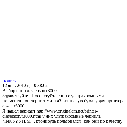
ricunok
12 янв. 2012 г., 19:38:02
Выбор снпч для epson r3000
Здравствуйте . Посоветуйте снпч с ультрахромными
пигментными чернилами и a3 глянцевую бумагу для принтера
epson r3000 .
Я нашел вариант http://www.originalam.net/printer-
ciss/epson/r3000.html у них ультрахромные чернила
"INKSYSTEM" , ктонибудь пользовался , как они по качеству
?