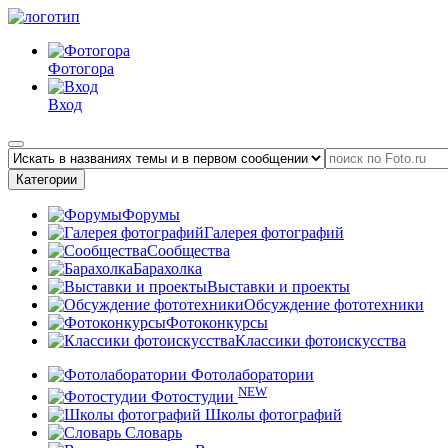
Фотогора
Вход
Категории
Форумы
Галерея фотографий
Сообщества
Барахолка
Выставки и проекты
Обсуждение фототехники
Фотоконкурсы
Классики фотоискусства
Фотолаборатории
NEW
Фотостудии
Школы фотографий
Словарь