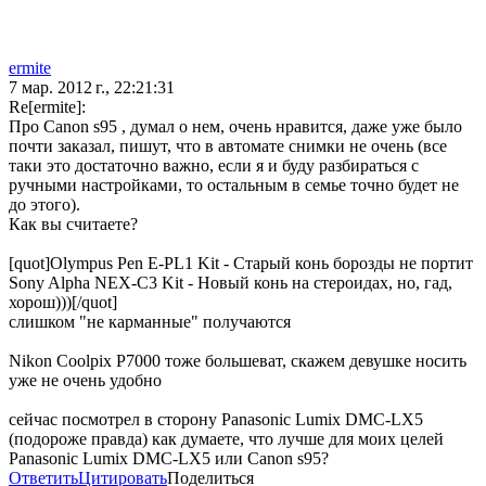
ermite
7 мар. 2012 г., 22:21:31
Re[ermite]:
Про Canon s95 , думал о нем, очень нравится, даже уже было
почти заказал, пишут, что в автомате снимки не очень (все
таки это достаточно важно, если я и буду разбираться с
ручными настройками, то остальным в семье точно будет не
до этого).
Как вы считаете?
[quot]Olympus Pen E-PL1 Kit - Старый конь борозды не портит
Sony Alpha NEX-C3 Kit - Новый конь на стероидах, но, гад,
хорош)))[/quot]
слишком "не карманные" получаются
Nikon Coolpix P7000 тоже большеват, скажем девушке носить
уже не очень удобно
сейчас посмотрел в сторону Panasonic Lumix DMC-LX5
(подороже правда) как думаете, что лучше для моих целей
Panasonic Lumix DMC-LX5 или Canon s95?
Ответить
Цитировать
Поделиться