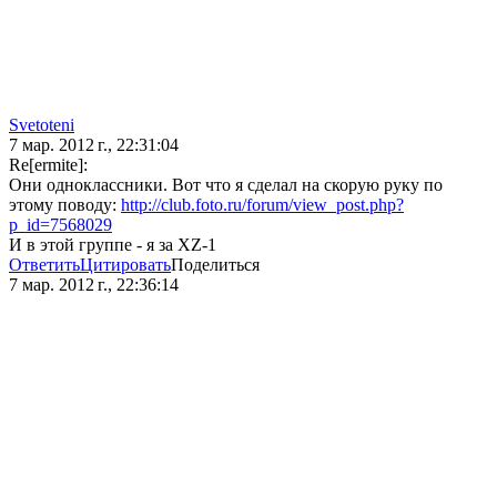
Svetoteni
7 мар. 2012 г., 22:31:04
Re[ermite]:
Они одноклассники. Вот что я сделал на скорую руку по
этому поводу:
http://club.foto.ru/forum/view_post.php?
p_id=7568029
И в этой группе - я за XZ-1
Ответить
Цитировать
Поделиться
7 мар. 2012 г., 22:36:14