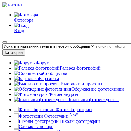
Фотогора
Вход
Категории
Форумы
Галерея фотографий
Сообщества
Барахолка
Выставки и проекты
Обсуждение фототехники
Фотоконкурсы
Классики фотоискусства
Фотолаборатории
NEW
Фотостудии
Школы фотографий
Словарь