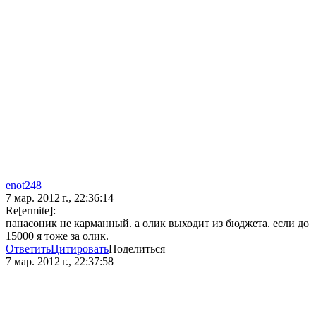
enot248
7 мар. 2012 г., 22:36:14
Re[ermite]:
панасоник не карманный. а олик выходит из бюджета. если до
15000 я тоже за олик.
Ответить
Цитировать
Поделиться
7 мар. 2012 г., 22:37:58