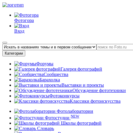
Фотогора
Вход
Категории
Форумы
Галерея фотографий
Сообщества
Барахолка
Выставки и проекты
Обсуждение фототехники
Фотоконкурсы
Классики фотоискусства
Фотолаборатории
NEW
Фотостудии
Школы фотографий
Словарь