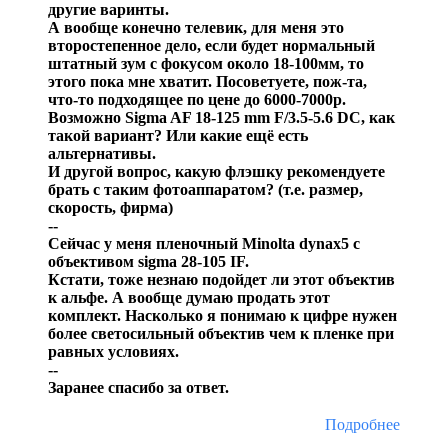
другие варинты.
А вообще конечно телевик, для меня это
второстепенное дело, если будет нормальный
штатный зум с фокусом около 18-100мм, то
этого пока мне хватит. Посоветуете, пож-та,
что-то подходящее по цене до 6000-7000р.
Возможно Sigma AF 18-125 mm F/3.5-5.6 DC, как
такой вариант? Или какие ещё есть
альтернативы.
И другой вопрос, какую флэшку рекомендуете
брать с таким фотоаппаратом? (т.е. размер,
скорость, фирма)
--
Сейчас у меня пленочный Minolta dynax5 с
объективом sigma 28-105 IF.
Кстати, тоже незнаю подойдет ли этот объектив
к альфе. А вообще думаю продать этот
комплект. Насколько я понимаю к цифре нужен
более светосильный объектив чем к пленке при
равных условиях.
--
Заранее спасибо за ответ.
Подробнее