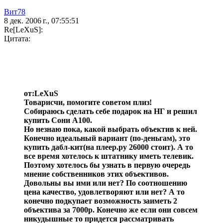
Вит78
8 дек. 2006 г., 07:55:51
Re[LeXuS]:
Цитата:
от:LeXuS
Товарисчи, помогите советом плиз!
Собираюсь сделать себе подарок на НГ и решил
купить Сони А100.
Но незнаю пока, какой выбрать объектив к ней.
Конечно идеальный вариант (по-деньгам), это
купить дабл-кит(на плеер.ру 26000 стоит). А то
все время хотелось к штатнику иметь телевик.
Поэтому хотелось бы узнать в первую очередь
мнение собственников этих объективов.
Довольны вы ими или нет? По соотношению
цена качество, удовлетворяют или нет? А то
конечно подкупает возможность заиметь 2
объектива за 7000р. Конечно же если они совсем
никудышные то придется рассматривать