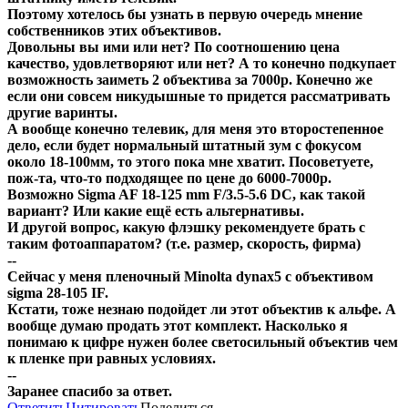
Поэтому хотелось бы узнать в первую очередь мнение
собственников этих объективов.
Довольны вы ими или нет? По соотношению цена
качество, удовлетворяют или нет? А то конечно подкупает
возможность заиметь 2 объектива за 7000р. Конечно же
если они совсем никудышные то придется рассматривать
другие варинты.
А вообще конечно телевик, для меня это второстепенное
дело, если будет нормальный штатный зум с фокусом
около 18-100мм, то этого пока мне хватит. Посоветуете,
пож-та, что-то подходящее по цене до 6000-7000р.
Возможно Sigma AF 18-125 mm F/3.5-5.6 DC, как такой
вариант? Или какие ещё есть альтернативы.
И другой вопрос, какую флэшку рекомендуете брать с
таким фотоаппаратом? (т.е. размер, скорость, фирма)
--
Сейчас у меня пленочный Minolta dynax5 с объективом
sigma 28-105 IF.
Кстати, тоже незнаю подойдет ли этот объектив к альфе. А
вообще думаю продать этот комплект. Насколько я
понимаю к цифре нужен более светосильный объектив чем
к пленке при равных условиях.
--
Заранее спасибо за ответ.
Ответить
Цитировать
Поделиться