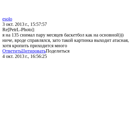
esolo
3 окт. 2013 г., 15:57:57
Re[PetrL-Photo]:
я на 135 снимал пару месяцев баскетбол как на основной)))
ниче, вроде справлялся, зато такой картинка выходит атасная,
хотя кропить приходится много
Ответить
Цитировать
Поделиться
4 окт. 2013 г., 16:56:25