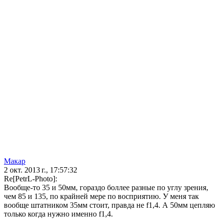
Макар
2 окт. 2013 г., 17:57:32
Re[PetrL-Photo]:
Вообще-то 35 и 50мм, гораздо боллее разные по углу зрения,
чем 85 и 135, по крайней мере по восприятию. У меня так
вообще штатником 35мм стоит, правда не f1,4. А 50мм цепляю
только когда нужно именно f1,4.