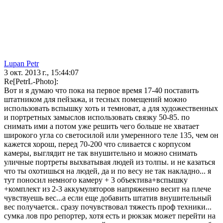
Lupan Petr
3 окт. 2013 г., 15:44:07
Re[PetrL-Photo]:
Вот и я думаю что пока на первое время 17-40 поставить
штатником для пейзажа, и тесных помещений можно
использовать вспышку хоть и темноват, а для художественных
и портретных замыслов использовать связку 50-85. по
снимать ими а потом уже решить чего больше не хватает
широкого угла со светосилой или умеренного теле 135, чем он
кажется хорош, перед 70-200 что сливается с корпусом
камеры, выглядит не так внушительно и можно снимать
уличные портреты выхватывая людей из толпы. и не казаться
что ты охотишься на людей, да и по весу не так накладно... я
тут поносил немного камеру + 3 объектива+вспышку
+комплект из 2-3 аккумуляторов напряженно весит на плече
чувствуешь вес...а если еще добавить штатив внушительный
вес получается.. сразу почувствовал тяжесть проф техники...
сумка лов про репортер, хотя есть и рюкзак может перейти на