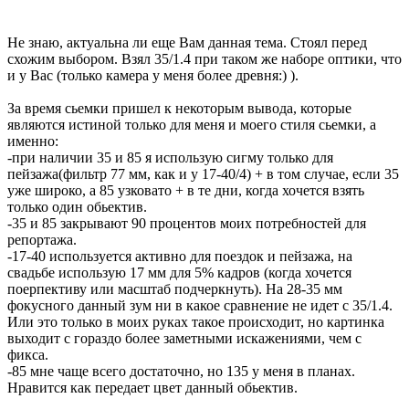
Не знаю, актуальна ли еще Вам данная тема. Стоял перед
схожим выбором. Взял 35/1.4 при таком же наборе оптики, что
и у Вас (только камера у меня более древня:) ).
За время сьемки пришел к некоторым вывода, которые
являются истиной только для меня и моего стиля сьемки, а
именно:
-при наличии 35 и 85 я использую сигму только для
пейзажа(фильтр 77 мм, как и у 17-40/4) + в том случае, если 35
уже широко, а 85 узковато + в те дни, когда хочется взять
только один обьектив.
-35 и 85 закрывают 90 процентов моих потребностей для
репортажа.
-17-40 используется активно для поездок и пейзажа, на
свадьбе использую 17 мм для 5% кадров (когда хочется
поерпективу или масштаб подчеркнуть). На 28-35 мм
фокусного данный зум ни в какое сравнение не идет с 35/1.4.
Или это только в моих руках такое происходит, но картинка
выходит с гораздо более заметными искажениями, чем с
фикса.
-85 мне чаще всего достаточно, но 135 у меня в планах.
Нравится как передает цвет данный обьектив.