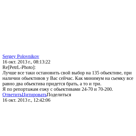
Sergey Polovnikov
16 окт. 2013 г., 08:13:22
Re[PetrL-Photo]:
Лучше все таки остановить свой выбор на 135 обьективе, при
наличии обьективов у Вас сейчас. Как минимум на сьемку все
равно два обьектива придется брать, а то и три.
Я по репортажам езжу с обьективами 24-70 и 70-200.
Ответить
Цитировать
Поделиться
16 окт. 2013 г., 12:42:06