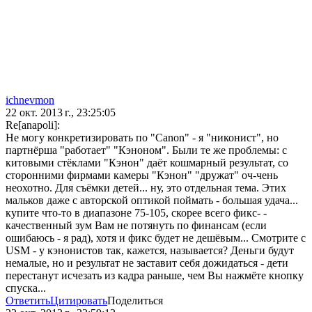
ichnevmon
22 окт. 2013 г., 23:25:05
Re[anapoli]:
Не могу конкретизировать по "Canon" - я "никонист", но
партнёрша "работает" "Кэноном". Были те же проблемы: с
китовыми стёклами "Кэнон" даёт кошмарный результат, со
сторонними фирмами камеры "Кэнон" "дружат" оч-чень
неохотно. Для съёмки детей... ну, это отдельная тема. Этих
мальков даже с авторской оптикой поймать - большая удача...
купите что-то в диапазоне 75-105, скорее всего фикс- -
качественный зум Вам не потянуть по финансам (если
ошибаюсь - я рад), хотя и фикс будет не дешёвым... Смотрите с
USM - у кэнонистов так, кажется, называется? Деньги будут
немалые, но и результат не заставит себя дожидаться - дети
перестанут исчезать из кадра раньше, чем Вы нажмёте кнопку
спуска...
Ответить
Цитировать
Поделиться