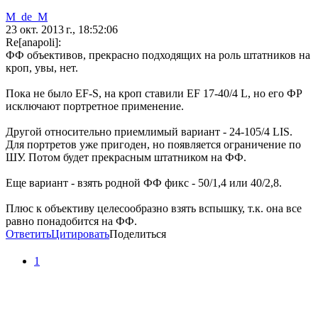
M_de_M
23 окт. 2013 г., 18:52:06
Re[anapoli]:
ФФ объективов, прекрасно подходящих на роль штатников на
кроп, увы, нет.
Пока не было EF-S, на кроп ставили EF 17-40/4 L, но его ФР
исключают портретное применение.
Другой относительно приемлимый вариант - 24-105/4 LIS.
Для портретов уже пригоден, но появляется ограничение по
ШУ. Потом будет прекрасным штатником на ФФ.
Еще вариант - взять родной ФФ фикс - 50/1,4 или 40/2,8.
Плюс к объективу целесообразно взять вспышку, т.к. она все
равно понадобится на ФФ.
Ответить
Цитировать
Поделиться
1