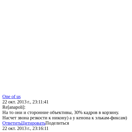
One of us
22 окт. 2013 г., 23:11:41
Re[anapoli]:
На то они и сторонние объективы, 30% кадров в корзину.
Насчет звона резкости к никону) а у кенона к элькам-фиксам)
Ответить
Цитировать
Поделиться
22 окт. 2013 г., 23:16:11