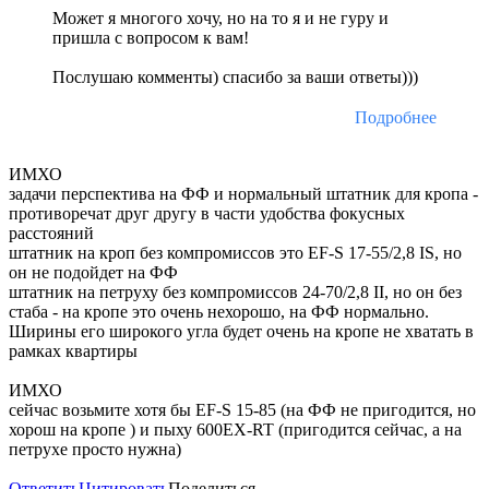
Может я многого хочу, но на то я и не гуру и
пришла с вопросом к вам!
Послушаю комменты) спасибо за ваши ответы)))
Подробнее
ИМХО
задачи перспектива на ФФ и нормальный штатник для кропа -
противоречат друг другу в части удобства фокусных
расстояний
штатник на кроп без компромиссов это EF-S 17-55/2,8 IS, но
он не подойдет на ФФ
штатник на петруху без компромиссов 24-70/2,8 II, но он без
стаба - на кропе это очень нехорошо, на ФФ нормально.
Ширины его широкого угла будет очень на кропе не хватать в
рамках квартиры
ИМХО
сейчас возьмите хотя бы EF-S 15-85 (на ФФ не пригодится, но
хорош на кропе ) и пыху 600EX-RT (пригодится сейчас, а на
петрухе просто нужна)
Ответить
Цитировать
Поделиться