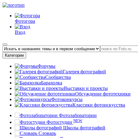
Фотогора
Вход
Категории
Форумы
Галерея фотографий
Сообщества
Барахолка
Выставки и проекты
Обсуждение фототехники
Фотоконкурсы
Классики фотоискусства
Фотолаборатории
NEW
Фотостудии
Школы фотографий
Словарь