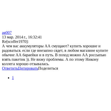
ag007
13 мар. 2014 г., 16:32:41
Re[scoffer1970]:
А чем вас аккумуляторы АА смущают? купить хорошие и
радоваться. если где внезапно сядет, в любом магазине купите
обычне АА бараейки и в путь. В поход можно АА россыпью
взять пакетик )). Не вижу проблемы. А по этому Никону
коллега хорошо отзывалась.
Ответить
Цитировать
Поделиться
1