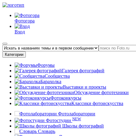
Фотогора
Вход
Категории
Форумы
Галерея фотографий
Сообщества
Барахолка
Выставки и проекты
Обсуждение фототехники
Фотоконкурсы
Классики фотоискусства
Фотолаборатории
NEW
Фотостудии
Школы фотографий
Словарь