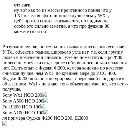
от: earn
ну вот как то из массы прочтенного понял что у
TX1 качество фото немного лучше чем у WX1,
цейз против сини г сказывается, но видимо не
особо это сильно заметно, а что про фуджик 80
можете сказать?
Возможно лучше, но тесты показывают другое, кто его знает.
У Тх1 объектив темнее, широкого угла нет, т.е. если группу
людей в помещении снимать - уже не поместятся. Про Ф80
ничего не могу сказать, вернее собственного опыта владения
нет. Еслть опыт с Фуджи Ф200, камера конечно по качеству
снимков лучше, чем Wx1, по крайней мере до ИСО 400.
Фуджи Ф200 вполне конкурировал с зеркалкой с недорогим
объективом, Wx1 - не знаю, того объектива уже нет, что есть -
получше.
Sony Wx1 ИСО 200
Sony A500 ИСО 200
Fuji F200 ИСО 100
Sony A100 ИСО 100
ля примера Фуджи Ф200 ИСО 200, ДД800