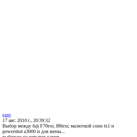
earn
17 авг. 2010 г., 20:39:32
Выбор между fuji F70exr, f80exr, малюткой сони tx1 и
powershot a3000 is для жены...
выбираю из четырех камер