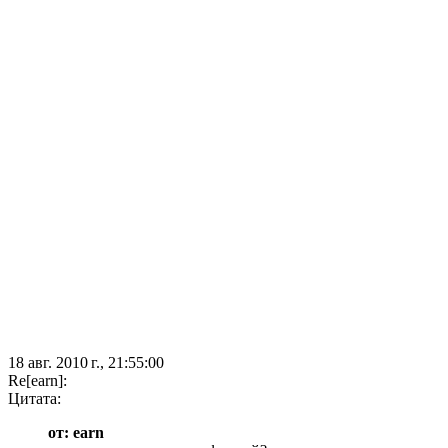
18 авг. 2010 г., 21:55:00
Re[earn]:
Цитата:
от: earn