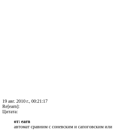
19 авг. 2010 г., 00:21:17
Re[earn]:
Цитата:
от: earn
автомат сравним с соневским и сапоговским или