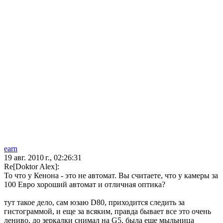
earn
19 авг. 2010 г., 02:26:31
Re[Doktor Alex]:
То что у Кенона - это не автомат. Вы считаете, что у камеры за
100 Евро хороший автомат и отличная оптика?
тут такое дело, сам юзаю D80, приходится следить за
гистограммой, и еще за всяким, правда бывает все это очень
лениво, до зеркалки снимал на G5, была еще мыльница