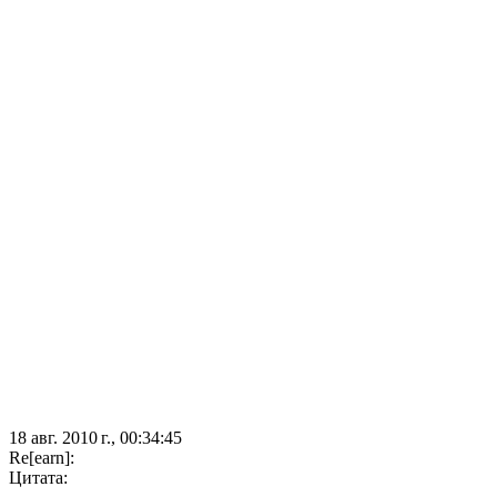
18 авг. 2010 г., 00:34:45
Re[earn]:
Цитата: