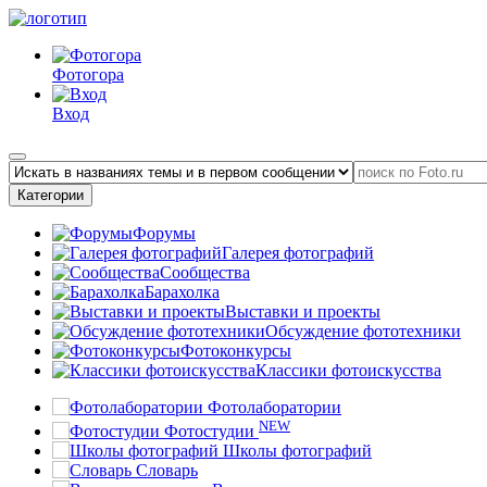
Фотогора
Вход
Категории
Форумы
Галерея фотографий
Сообщества
Барахолка
Выставки и проекты
Обсуждение фототехники
Фотоконкурсы
Классики фотоискусства
Фотолаборатории
NEW
Фотостудии
Школы фотографий
Словарь