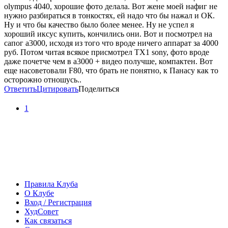
olympus 4040, хорошие фото делала. Вот жене моей нафиг не
нужно разбираться в тонкостях, ей надо что бы нажал и ОК.
Ну и что бы качество было более менее. Ну не успел я
хороший иксус купить, кончились они. Вот и посмотрел на
сапог а3000, исходя из того что вроде ничего аппарат за 4000
руб. Потом читая всякое присмотрел TX1 sony, фото вроде
даже почетче чем в а3000 + видео получше, компактен. Вот
еще насоветовали F80, что брать не понятно, к Панасу как то
осторожно отношусь..
Ответить
Цитировать
Поделиться
1
Правила Клуба
О Клубе
Вход / Регистрация
ХудСовет
Как связаться