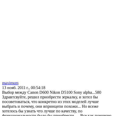
maximum
13 нояб. 2011 г., 00:54:18
Выбор между Canon D600 Nikon D5100 Sony alpha...580
Здравтсвуйте, решил приобрести зеркалку, и хотел бы
посоветоваться, что конкретно из этих моделей лучше
выбрать и почему, они впринцепи похожи... Но всеже
хотелось бы узнать что лучше по качеству, по
функциональности было бы приобрести..... Все как понимаю