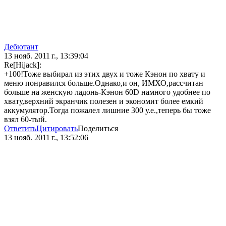
Дебютант
13 нояб. 2011 г., 13:39:04
Re[Hijack]:
+100!Тоже выбирал из этих двух и тоже Кэнон по хвату и
меню понравился больше.Однако,и он, ИМХО,рассчитан
больше на женскую ладонь-Кэнон 60D намного удобнее по
хвату,верхний экранчик полезен и экономит более емкий
аккумулятор.Тогда пожалел лишние 300 у.е.,теперь бы тоже
взял 60-тый.
Ответить
Цитировать
Поделиться
13 нояб. 2011 г., 13:52:06