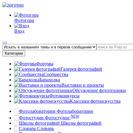
Фотогора
Вход
Категории
Форумы
Галерея фотографий
Сообщества
Барахолка
Выставки и проекты
Обсуждение фототехники
Фотоконкурсы
Классики фотоискусства
Фотолаборатории
NEW
Фотостудии
Школы фотографий
Словарь