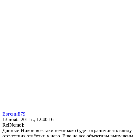
Евгений79
13 нояб. 2011 г., 12:40:16
Re[Nеmо]:
Данный Никон все-таки немножко будет ограничивать ввиду
отсутствия отвёртки у него. Еще не все объективы выпущены