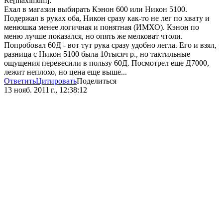
Re[maximum]:
Ехал в магазин выбирать Кэнон 600 или Никон 5100.
Подержал в руках оба, Никон сразу как-то не лег по хвату и
менюшка менее логичная и понятная (ИМХО). Кэнон по
меню лучше показался, но опять же мелковат чтоли.
Попробовал 60Д - вот тут рука сразу удобно легла. Его и взял,
разница с Никон 5100 была 10тысяч р., но тактильные
ощущения перевесили в пользу 60Д. Посмотрел еще Д7000,
лежит неплохо, но цена еще выше...
Ответить
Цитировать
Поделиться
13 нояб. 2011 г., 12:38:12