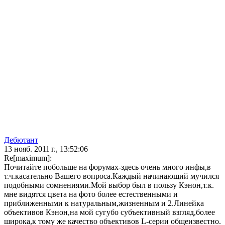
Дебютант
13 нояб. 2011 г., 13:52:06
Re[maximum]:
Почитайте побольше на форумах-здесь очень много инфы,в
т.ч.касательно Вашего вопроса.Каждый начинающий мучился
подобными сомнениями.Мой выбор был в пользу Кэнон,т.к.
мне видятся цвета на фото более естественными и
приближенными к натуральным,жизненным и 2.Линейка
объективов Кэнон,на мой сугубо субъективный взгляд,более
широка,к тому же качество объективов L-серии общеизвестно.