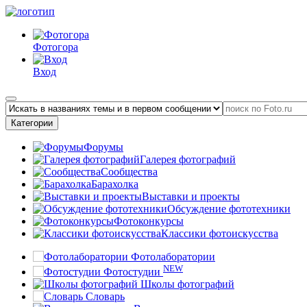
Фотогора
Вход
Категории
Форумы
Галерея фотографий
Сообщества
Барахолка
Выставки и проекты
Обсуждение фототехники
Фотоконкурсы
Классики фотоискусства
Фотолаборатории
NEW
Фотостудии
Школы фотографий
Словарь