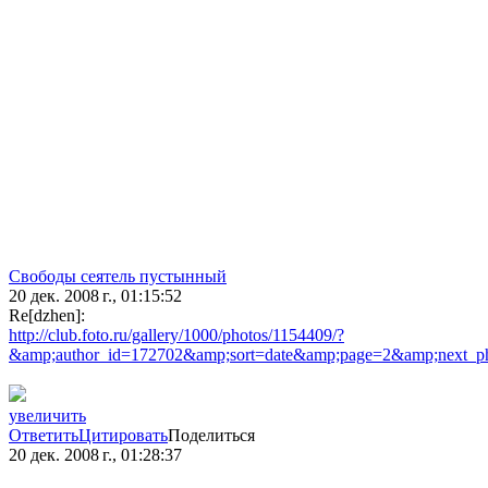
Свободы сеятель пустынный
20 дек. 2008 г., 01:15:52
Re[dzhen]:
http://club.foto.ru/gallery/1000/photos/1154409/?
&amp;author_id=172702&amp;sort=date&amp;page=2&amp;next_p
увеличить
Ответить
Цитировать
Поделиться
20 дек. 2008 г., 01:28:37