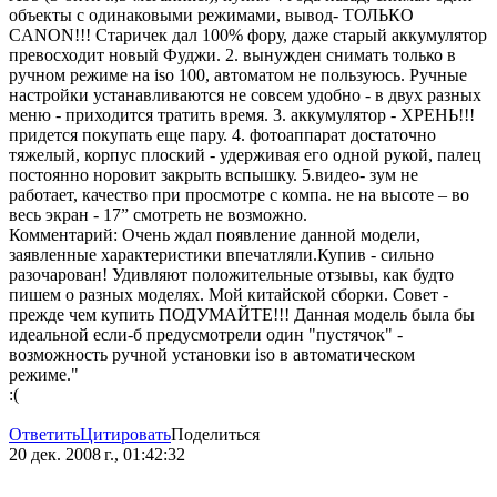
объекты с одинаковыми режимами, вывод- ТОЛЬКО
CANON!!! Старичек дал 100% фору, даже старый аккумулятор
превосходит новый Фуджи. 2. вынужден снимать только в
ручном режиме на iso 100, автоматом не пользуюсь. Ручные
настройки устанавливаются не совсем удобно - в двух разных
меню - приходится тратить время. 3. аккумулятор - ХРЕНЬ!!!
придется покупать еще пару. 4. фотоаппарат достаточно
тяжелый, корпус плоский - удерживая его одной рукой, палец
постоянно норовит закрыть вспышку. 5.видео- зум не
работает, качество при просмотре с компа. не на высоте – во
весь экран - 17” смотреть не возможно.
Комментарий: Очень ждал появление данной модели,
заявленные характеристики впечатляли.Купив - сильно
разочарован! Удивляют положительные отзывы, как будто
пишем о разных моделях. Мой китайской сборки. Совет -
прежде чем купить ПОДУМАЙТЕ!!! Данная модель была бы
идеальной если-б предусмотрели один "пустячок" -
возможность ручной установки iso в автоматическом
режиме."
:(
Ответить
Цитировать
Поделиться
20 дек. 2008 г., 01:42:32