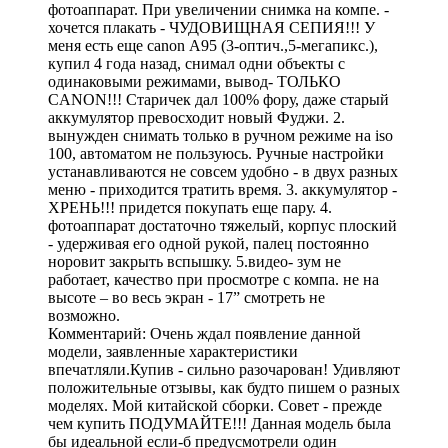
фотоаппарат. При увеличении снимка на компе. -
хочется плакать - ЧУДОВИЩНАЯ СЕПИЯ!!! У
меня есть еще саnon А95 (3-оптич.,5-мегапикс.),
купил 4 года назад, снимал одни объекты с
одинаковыми режимами, вывод- ТОЛЬКО
CANON!!! Старичек дал 100% фору, даже старый
аккумулятор превосходит новый Фуджи. 2.
вынужден снимать только в ручном режиме на iso
100, автоматом не пользуюсь. Ручные настройки
устанавливаются не совсем удобно - в двух разных
меню - приходится тратить время. 3. аккумулятор -
ХРЕНЬ!!! придется покупать еще пару. 4.
фотоаппарат достаточно тяжелый, корпус плоский
- удерживая его одной рукой, палец постоянно
норовит закрыть вспышку. 5.видео- зум не
работает, качество при просмотре с компа. не на
высоте – во весь экран - 17” смотреть не
возможно.
Комментарий: Очень ждал появление данной
модели, заявленные характеристики
впечатляли.Купив - сильно разочарован! Удивляют
положительные отзывы, как будто пишем о разных
моделях. Мой китайской сборки. Совет - прежде
чем купить ПОДУМАЙТЕ!!! Данная модель была
бы идеальной если-б предусмотрели один