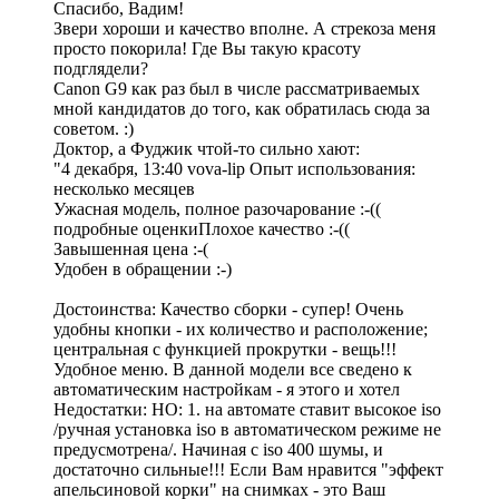
Спасибо, Вадим!
Звери хороши и качество вполне. А стрекоза меня
просто покорила! Где Вы такую красоту
подглядели?
Canon G9 как раз был в числе рассматриваемых
мной кандидатов до того, как обратилась сюда за
советом. :)
Доктор, а Фуджик чтой-то сильно хают:
"4 декабря, 13:40 vova-lip Опыт использования:
несколько месяцев
Ужасная модель, полное разочарование :-((
подробные оценкиПлохое качество :-((
Завышенная цена :-(
Удобен в обращении :-)
Достоинства: Качество сборки - супер! Очень
удобны кнопки - их количество и расположение;
центральная с функцией прокрутки - вещь!!!
Удобное меню. В данной модели все сведено к
автоматическим настройкам - я этого и хотел
Недостатки: НО: 1. на автомате ставит высокое iso
/ручная установка iso в автоматическом режиме не
предусмотрена/. Начиная с iso 400 шумы, и
достаточно сильные!!! Если Вам нравится "эффект
апельсиновой корки" на снимках - это Ваш