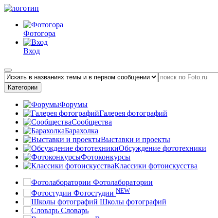
Фотогора
Вход
Категории
Форумы
Галерея фотографий
Сообщества
Барахолка
Выставки и проекты
Обсуждение фототехники
Фотоконкурсы
Классики фотоискусства
Фотолаборатории
NEW
Фотостудии
Школы фотографий
Словарь