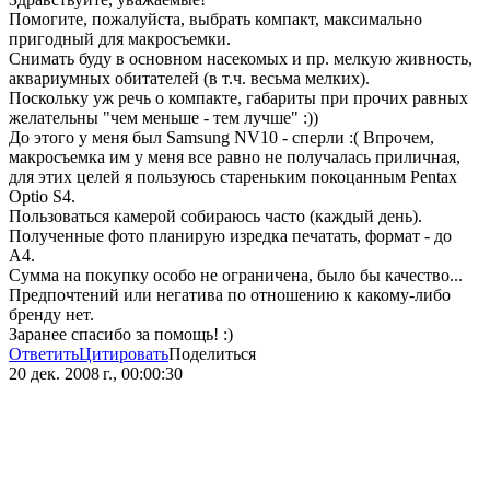
Помогите, пожалуйста, выбрать компакт, максимально
пригодный для макросъемки.
Снимать буду в основном насекомых и пр. мелкую живность,
аквариумных обитателей (в т.ч. весьма мелких).
Поскольку уж речь о компакте, габариты при прочих равных
желательны "чем меньше - тем лучше" :))
До этого у меня был Samsung NV10 - сперли :( Впрочем,
макросъемка им у меня все равно не получалась приличная,
для этих целей я пользуюсь стареньким покоцанным Pentax
Optio S4.
Пользоваться камерой собираюсь часто (каждый день).
Полученные фото планирую изредка печатать, формат - до
А4.
Сумма на покупку особо не ограничена, было бы качество...
Предпочтений или негатива по отношению к какому-либо
бренду нет.
Заранее спасибо за помощь! :)
Ответить
Цитировать
Поделиться
20 дек. 2008 г., 00:00:30