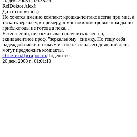
20 дек. 2008 г., 00:38:29
Re[Doktor Alex]:
Да это понятно :)
Но хочется именно компакт: крошка-пентакс всегда при мне, а
таскать зеркалку, к примеру, в многокилометровые походы по
грибы-ягоды не готова я пока...
Естественно, не расчитываю получить качество,
эквивалентное проф. "зеркальному" снимку. Но тешу себя
надеждой найти оптимум из того. что на сегодняшний день
могут предложить компакты.
Ответить
Цитировать
Поделиться
20 дек. 2008 г., 01:01:13