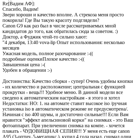
Re[Вадим АФ]:
Спасибо, Вадим!
Звери хороши и качество вполне. А стрекоза меня просто
покорила! Где Вы такую красоту подглядели?
Canon G9 как раз был в числе рассматриваемых мной
кандидатов до того, как обратилась сюда за советом. :)
Доктор, а Фуджик чтой-то сильно хают:
"4 декабря, 13:40 vova-lip Опыт использования: несколько
месяцев
Ужасная модель, полное разочарование :-((
подробные оценкиПлохое качество :-((
Завышенная цена :-(
Удобен в обращении :-)
Достоинства: Качество сборки - супер! Очень удобны кнопки
- их количество и расположение; центральная с функцией
прокрутки - вещь!!! Удобное меню. В данной модели все
сведено к автоматическим настройкам - я этого и хотел
Недостатки: НО: 1. на автомате ставит высокое iso /ручная
установка iso в автоматическом режиме не предусмотрена/.
Начиная с iso 400 шумы, и достаточно сильные!!! Если Вам
нравится "эффект апельсиновой корки" на снимках - это Ваш
фотоаппарат. При увеличении снимка на компе. - хочется
плакать - ЧУДОВИЩНАЯ СЕПИЯ!!! У меня есть еще саnon
А95 (3-оптич.,5-мегапикс.), купил 4 года назад, снимал одни