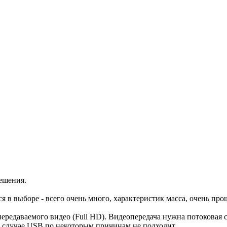
ешения.
 в выборе - всего очень много, характеристик масса, очень про
ередаваемого видео (Full HD). Видеопередача нужна потоковая ср
м случае USB по некоторым причинам не подходит.