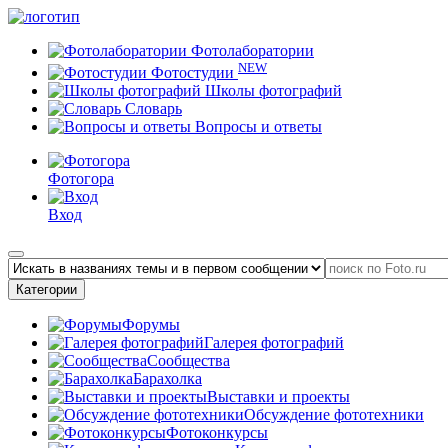
Фотолаборатории
NEW
Фотостудии
Школы фотографий
Словарь
Вопросы и ответы
Фотогора
Вход
Категории
Форумы
Галерея фотографий
Сообщества
Барахолка
Выставки и проекты
Обсуждение фототехники
Фотоконкурсы