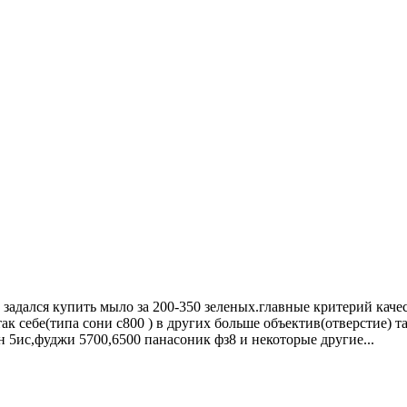
от задался купить мыло за 200-350 зеленых.главные критерий кач
к себе(типа сони с800 ) в других больше объектив(отверстие) та
 5ис,фуджи 5700,6500 панасоник фз8 и некоторые другие...