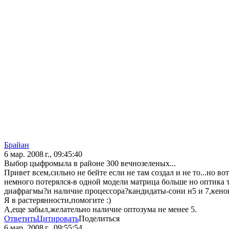
Брайан
6 мар. 2008 г., 09:45:40
Выбор цыфромыла в районе 300 вечнозеленых...
Привет всем,сильно не бейте если не там создал и не то...но в
немного потерялся-в одной модели матрица больше но оптика та
диафрагмы?и наличие процессора?кандидаты-сони н5 и 7,кенон
Я в растерянности,помогите :)
А,еще забыл,желательно наличие оптозума не менее 5.
Ответить
Цитировать
Поделиться
6 мар. 2008 г., 09:55:54