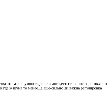
ества это малошумность,детализация,естественнось цветов.я вот
к где ж шума то менее...а еще-сильно ли важна регулировка