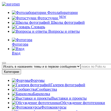
Фотолаборатории
NEW
Фотостудии
Школы фотографий
Словарь
Вопросы и ответы
Фотогора
Вход
Категории
Форумы
Галерея фотографий
Сообщества
Барахолка
Выставки и проекты
Обсуждение фототехники
Фотоконкурсы