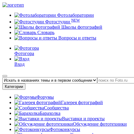
Фотолаборатории
NEW
Фотостудии
Школы фотографий
Словарь
Вопросы и ответы
Фотогора
Вход
Категории
Форумы
Галерея фотографий
Сообщества
Барахолка
Выставки и проекты
Обсуждение фототехники
Фотоконкурсы