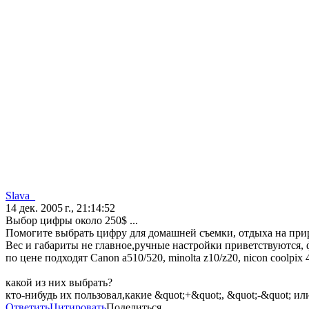
Slava_
14 дек. 2005 г., 21:14:52
Выбор цифры около 250$ ...
Помогите выбрать цифру для домашней съемки, отдыха на приро
Вес и габариты не главное,ручные настройки приветствуются, ф
по цене подходят Canon a510/520, minolta z10/z20, nicon coolpix 
какой из них выбрать?
кто-нибудь их пользовал,какие &quot;+&quot;, &quot;-&quot; и
Ответить
Цитировать
Поделиться