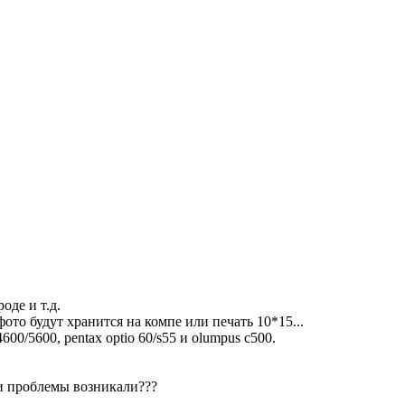
де и т.д.
ото будут хранится на компе или печать 10*15...
4600/5600, pentax optio 60/s55 и olumpus c500.
ли проблемы возникали???