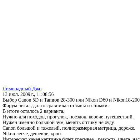
Лимонадный Джо
13 июл. 2009 г., 11:08:56
Выбор Canon 5D и Tamron 28-300 или Nikon D60 и Nikon18-200
Форум читал, долго сравнивал отзывы и снимки.
В итоге осталось 2 варианта.
Нужно для походов, прогулок, поездок, короче путешествий.
Нужен именно большой зум, менять оптику не буду.
Canon большой и тяжелый, полноразмерная матрица, дороже.
Nikon легче, дешевле, кроп.
Интересует какая картинка будет красивее - резкость, цвета, 