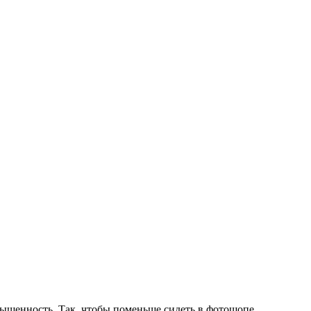
насыщенность. Так, чтобы поменьше сидеть в фотошопе.