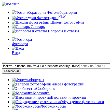
Фотолаборатории
NEW
Фотостудии
Школы фотографий
Словарь
Вопросы и ответы
Фотогора
Вход
Категории
Форумы
Галерея фотографий
Сообщества
Барахолка
Выставки и проекты
Обсуждение фототехники
Фотоконкурсы