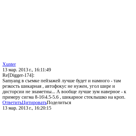
Xunter
13 мар. 2013 г., 16:11:49
Re[Digger-174]:
Samyang в съемке пейзажей лучше будет и намного - там
резкость шикарная , автофокус не нужен, угол шире и
дисторсии не знаметны... А вообще лучше зум наверное - к
примеру сигма 8-16\4.5-5.6 , шикарное стеклышко на кроп.
Ответить
Цитировать
Поделиться
13 мар. 2013 г., 16:20:15