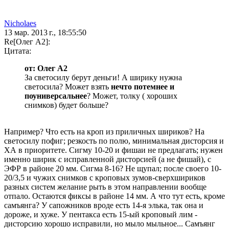
Nicholaes
13 мар. 2013 г., 18:55:50
Re[Олег А2]:
Цитата:
от: Олег А2
За светосилу берут деньги! А ширику нужна
светосила? Может взять
нечто потемнее и
поуниверсальнее
? Может, толку ( хороших
снимков) будет больше?
Например? Что есть на кроп из приличных шириков? На
светосилу пофиг; резкость по полю, минимальная дисторсия и
ХА в приоритете. Сигму 10-20 и фишаи не предлагать; нужен
именно ширик с исправленной дисторсией (а не фишай), с
ЭФР в районе 20 мм. Сигма 8-16? Не щупал; после своего 10-
20/3,5 и чужих снимков с кроповых зумов-сверхшириков
разных систем желание рыть в этом направлении вообще
отпало. Остаются фиксы в районе 14 мм. А что тут есть, кроме
самъянга? У сапожников вроде есть 14-я элька, так она и
дороже, и хуже. У пентакса есть 15-ый кроповый лим -
дисторсию хорошо исправили, но мыло мыльное... Самъянг