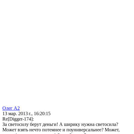
Олег А2
13 мар. 2013 г., 16:20:15
Re[Digger-174]:
За светосилу берут деньги! А ширику нужна светосила?
Может взять нечто потемнее и поуниверсальнее? Может,