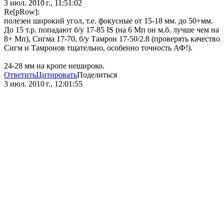
3 июл. 2010 г., 11:51:02
Re[pRow]:
полезен широкий угол, т.е. фокусные от 15-18 мм. до 50+мм.
До 15 т.р. попадают б/у 17-85 IS (на 6 Мп он м.б. лучше чем на
8+ Мп), Сигма 17-70, б/у Тамрон 17-50/2.8 (проверять качество
Сигм и Тамронов тщательно, особенно точность АФ!).
24-28 мм на кропе нешироко.
Ответить
Цитировать
Поделиться
3 июл. 2010 г., 12:01:55