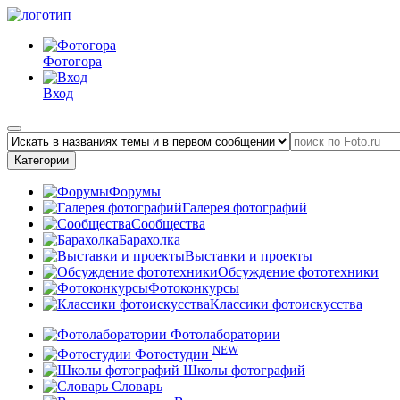
Фотогора
Вход
Категории
Форумы
Галерея фотографий
Сообщества
Барахолка
Выставки и проекты
Обсуждение фототехники
Фотоконкурсы
Классики фотоискусства
Фотолаборатории
NEW
Фотостудии
Школы фотографий
Словарь