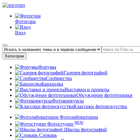
Фотогора
Вход
Категории
Форумы
Галерея фотографий
Сообщества
Барахолка
Выставки и проекты
Обсуждение фототехники
Фотоконкурсы
Классики фотоискусства
Фотолаборатории
NEW
Фотостудии
Школы фотографий
Словарь