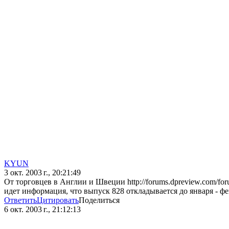
KYUN
3 окт. 2003 г., 20:21:49
От торговцев в Англии и Швеции http://forums.dpreview.com/f
идет информация, что выпуск 828 откладывается до января - ф
Ответить
Цитировать
Поделиться
6 окт. 2003 г., 21:12:13