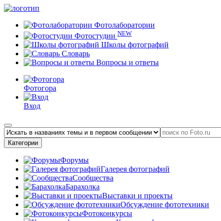
Фотолаборатории
NEW
Фотостудии
Школы фотографий
Словарь
Вопросы и ответы
Фотогора
Вход
Категории
Форумы
Галерея фотографий
Сообщества
Барахолка
Выставки и проекты
Обсуждение фототехники
Фотоконкурсы