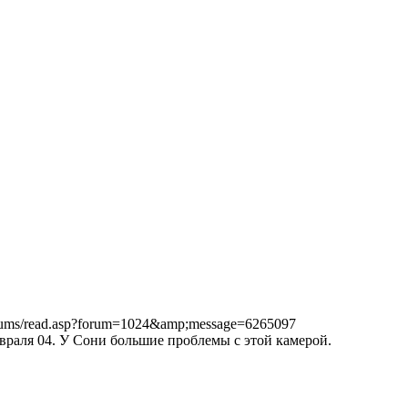
orums/read.asp?forum=1024&amp;message=6265097
евраля 04. У Сони большие проблемы с этой камерой.