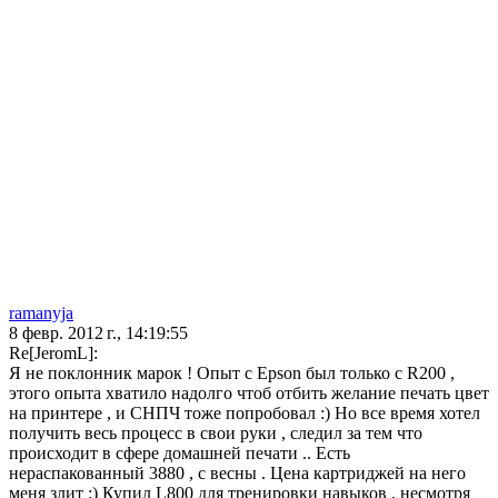
ramanyja
8 февр. 2012 г., 14:19:55
Re[JeromL]:
Я не поклонник марок ! Опыт c Epson был только с R200 ,
этого опыта хватило надолго чтоб отбить желание печать цвет
на принтере , и СНПЧ тоже попробовал :) Но все время хотел
получить весь процесс в свои руки , следил за тем что
происходит в сфере домашней печати .. Есть
нераспакованный 3880 , с весны . Цена картриджей на него
меня злит :) Купил L800 для тренировки навыков , несмотря