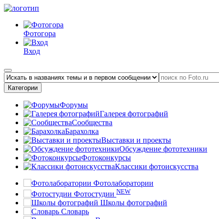
Фотогора
Вход
Категории
Форумы
Галерея фотографий
Сообщества
Барахолка
Выставки и проекты
Обсуждение фототехники
Фотоконкурсы
Классики фотоискусства
Фотолаборатории
NEW
Фотостудии
Школы фотографий
Словарь