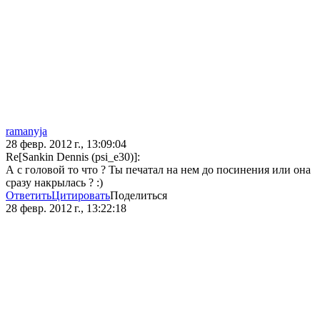
ramanyja
28 февр. 2012 г., 13:09:04
Re[Sankin Dennis (psi_e30)]:
А с головой то что ? Ты печатал на нем до посинения или она
сразу накрылась ? :)
Ответить
Цитировать
Поделиться
28 февр. 2012 г., 13:22:18