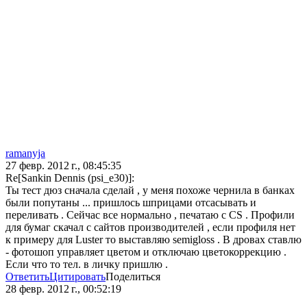
ramanyja
27 февр. 2012 г., 08:45:35
Re[Sankin Dennis (psi_e30)]:
Ты тест дюз сначала сделай , у меня похоже чернила в банках
были попутаны ... пришлось шприцами отсасывать и
переливать . Сейчас все нормально , печатаю с CS . Профили
для бумаг скачал с сайтов производителей , если профиля нет
к примеру для Luster то выставляю semigloss . В дровах ставлю
- фотошоп управляет цветом и отключаю цветокоррекцию .
Если что то тел. в личку пришлю .
Ответить
Цитировать
Поделиться
28 февр. 2012 г., 00:52:19