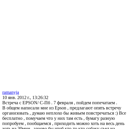
ramanyja
10 янв. 2012 г., 13:26:32
Встреча с EPSON/ C-Пб . 7 февраля , пойдем попечатаем .
В общем написали мне из Epson , предлагают опять встречу
организовать , думаю неплохо бы живьем повстречаться :) Все
бесплатно , помучаем что у них там есть , бумагу разную
попробуем , пообщаемся , приходить можно хоть на весь день
хоть на 30мин , здоово бы чтоб кто-то кто собаку съел на