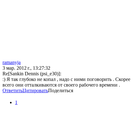
ramanyja
3 мар. 2012 г., 13:27:32
Re[Sankin Dennis (psi_e30)]:
:) Я так глубоко не копал , надо с ними поговорить . Скорее
всего они отталкиваются от своего рабочего времени .
Ответить
Цитировать
Поделиться
1