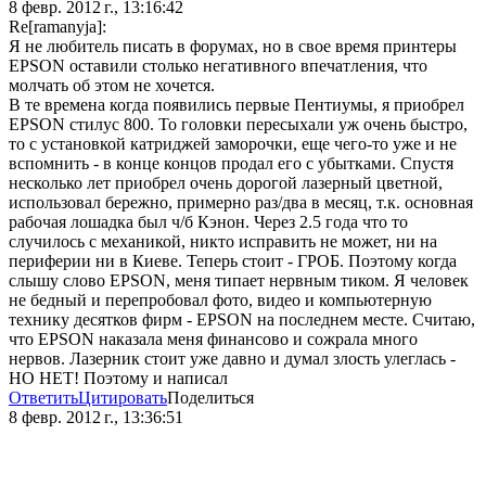
8 февр. 2012 г., 13:16:42
Re[ramanyja]:
Я не любитель писать в форумах, но в свое время принтеры
EPSON оставили столько негативного впечатления, что
молчать об этом не хочется.
В те времена когда появились первые Пентиумы, я приобрел
EPSON стилус 800. То головки пересыхали уж очень быстро,
то с установкой катриджей заморочки, еще чего-то уже и не
вспомнить - в конце концов продал его с убытками. Спустя
несколько лет приобрел очень дорогой лазерный цветной,
использовал бережно, примерно раз/два в месяц, т.к. основная
рабочая лошадка был ч/б Кэнон. Через 2.5 года что то
случилось с механикой, никто исправить не может, ни на
периферии ни в Киеве. Теперь стоит - ГРОБ. Поэтому когда
слышу слово EPSON, меня типает нервным тиком. Я человек
не бедный и перепробовал фото, видео и компьютерную
технику десятков фирм - EPSON на последнем месте. Считаю,
что EPSON наказала меня финансово и сожрала много
нервов. Лазерник стоит уже давно и думал злость улеглась -
НО НЕТ! Поэтому и написал
Ответить
Цитировать
Поделиться
8 февр. 2012 г., 13:36:51