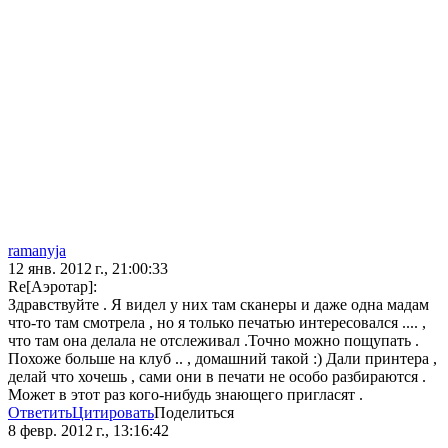
ramanyja
12 янв. 2012 г., 21:00:33
Re[Аэротар]:
Здравствуйте . Я видел у них там сканеры и даже одна мадам
что-то там смотрела , но я только печатью интересовался .... ,
что там она делала не отслеживал .Точно можно пощупать .
Похоже больше на клуб .. , домашний такой :) Дали принтера ,
делай что хочешь , сами они в печати не особо разбираются .
Может в этот раз кого-нибудь знающего пригласят .
Ответить
Цитировать
Поделиться
8 февр. 2012 г., 13:16:42