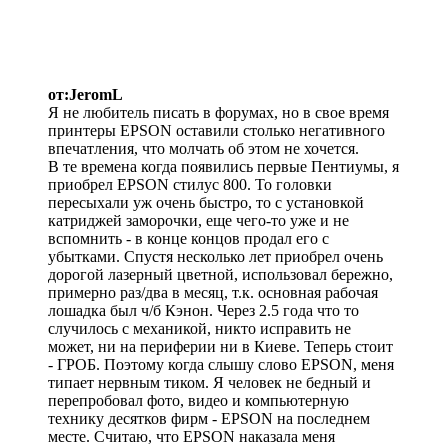
от:JeromL
Я не любитель писать в форумах, но в свое время
принтеры EPSON оставили столько негативного
впечатления, что молчать об этом не хочется.
В те времена когда появились первые Пентиумы, я
приобрел EPSON стилус 800. То головки
пересыхали уж очень быстро, то с установкой
катриджей заморочки, еще чего-то уже и не
вспомнить - в конце концов продал его с
убытками. Спустя несколько лет приобрел очень
дорогой лазерный цветной, использовал бережно,
примерно раз/два в месяц, т.к. основная рабочая
лошадка был ч/б Кэнон. Через 2.5 года что то
случилось с механикой, никто исправить не
может, ни на периферии ни в Киеве. Теперь стоит
- ГРОБ. Поэтому когда слышу слово EPSON, меня
типает нервным тиком. Я человек не бедный и
перепробовал фото, видео и компьютерную
технику десятков фирм - EPSON на последнем
месте. Считаю, что EPSON наказала меня