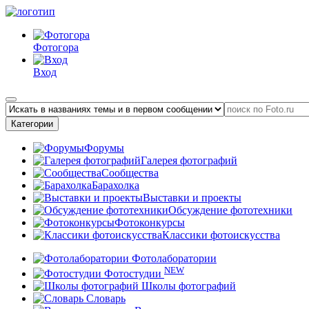
Фотогора
Вход
Категории
Форумы
Галерея фотографий
Сообщества
Барахолка
Выставки и проекты
Обсуждение фототехники
Фотоконкурсы
Классики фотоискусства
Фотолаборатории
NEW
Фотостудии
Школы фотографий
Словарь