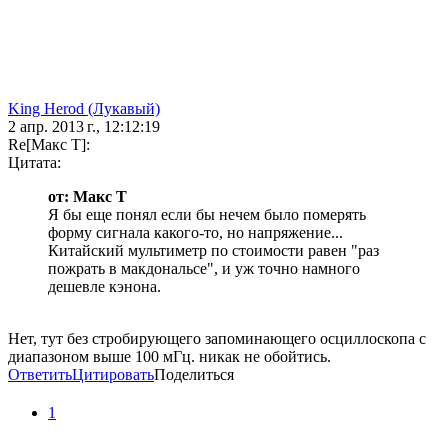
King Herod (Лукавый)
2 апр. 2013 г., 12:12:19
Re[Макс Т]:
Цитата:
от: Макс Т
Я бы еще понял если бы нечем было померять
форму сигнала какого-то, но напряжение...
Китайский мультиметр по стоимости равен "раз
пожрать в макдональсе", и уж точно намного
дешевле кэнона.
Нет, тут без стробирующего запоминающего осциллоскопа с
диапазоном выше 100 мГц. никак не обойтись.
Ответить
Цитировать
Поделиться
1