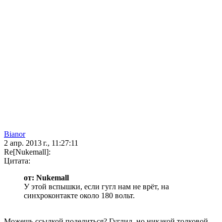
Bianor
2 апр. 2013 г., 11:27:11
Re[Nukemall]:
Цитата:
от: Nukemall
У этой вспышки, если гугл нам не врёт, на
синхроконтакте около 180 вольт.
Можешь ссылкой поделиться? Гуглил, но никакой толковой