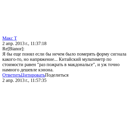
Макс Т
2 апр. 2013 г., 11:37:18
Re[Bianor]:
Я бы еще понял если бы нечем было померять форму сигнала
какого-то, но напряжение... Китайский мультиметр по
стоимости равен "раз пожрать в макдональсе", и уж точно
намного дешевле кэнона.
Ответить
Цитировать
Поделиться
2 апр. 2013 г., 11:57:35