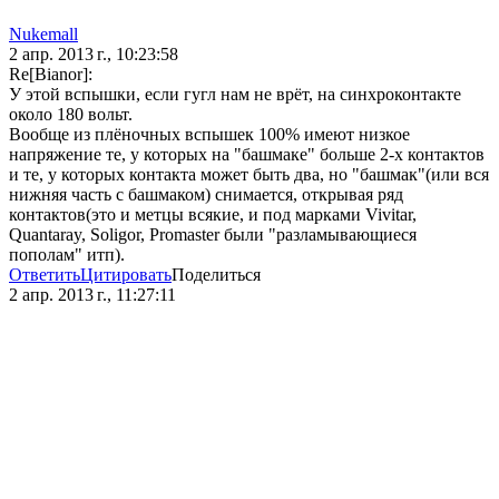
Nukemall
2 апр. 2013 г., 10:23:58
Re[Bianor]:
У этой вспышки, если гугл нам не врёт, на синхроконтакте
около 180 вольт.
Вообще из плёночных вспышек 100% имеют низкое
напряжение те, у которых на "башмаке" больше 2-х контактов
и те, у которых контакта может быть два, но "башмак"(или вся
нижняя часть с башмаком) снимается, открывая ряд
контактов(это и метцы всякие, и под марками Vivitar,
Quantaray, Soligor, Promaster были "разламывающиеся
пополам" итп).
Ответить
Цитировать
Поделиться
2 апр. 2013 г., 11:27:11