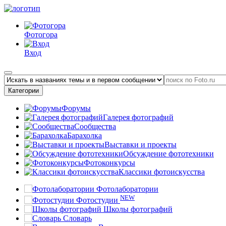
Фотогора
Вход
Категории
Форумы
Галерея фотографий
Сообщества
Барахолка
Выставки и проекты
Обсуждение фототехники
Фотоконкурсы
Классики фотоискусства
Фотолаборатории
NEW
Фотостудии
Школы фотографий
Словарь