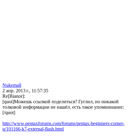
Nukemall
2 апр. 2013 г., 11:57:35
Re[Bianor]:
[quot]Можешь ссылкой поделиться? Гуглил, но никакой
толковой информации не нашёл. есть такое упомнинание:
[/quot]
http://www.pentaxforums.com/forums/pentax-beginners-corner-
q/101166-k7-external-flash.html