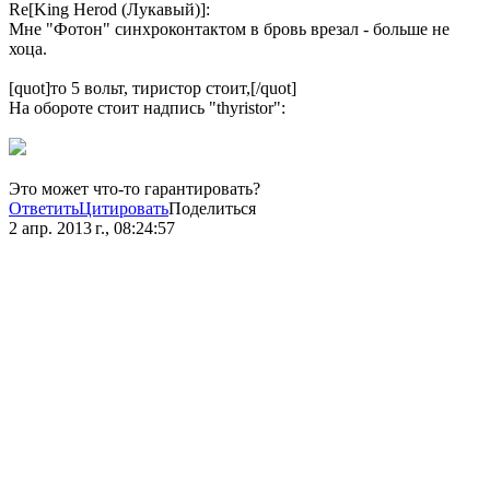
Re[King Herod (Лукавый)]:
Мне "Фотон" синхроконтактом в бровь врезал - больше не
хоца.
[quot]то 5 вольт, тиристор стоит,[/quot]
На обороте стоит надпись "thyristor":
Это может что-то гарантировать?
Ответить
Цитировать
Поделиться
2 апр. 2013 г., 08:24:57