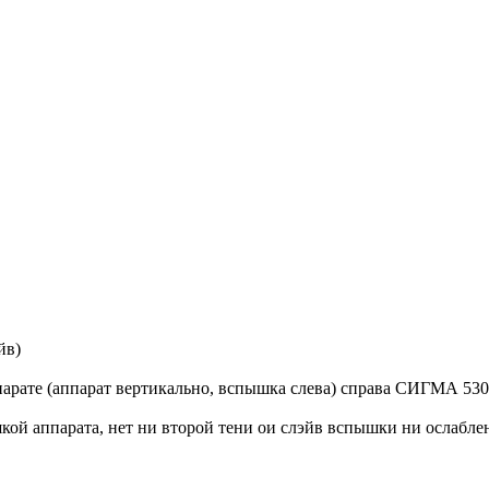
йв)
парате (аппарат вертикально, вспышка слева) справа СИГМА 530 н
кой аппарата, нет ни второй тени ои слэйв вспышки ни ослаблен