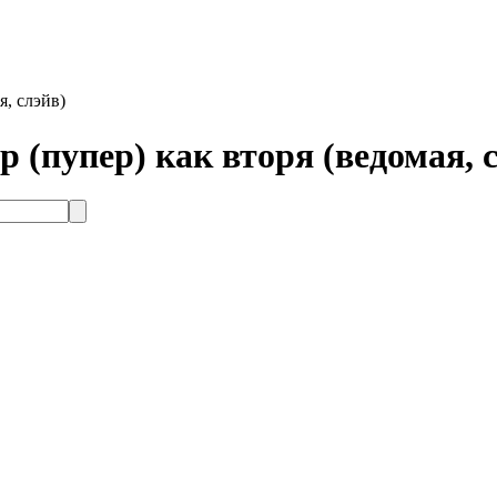
, слэйв)
(пупер) как вторя (ведомая, с