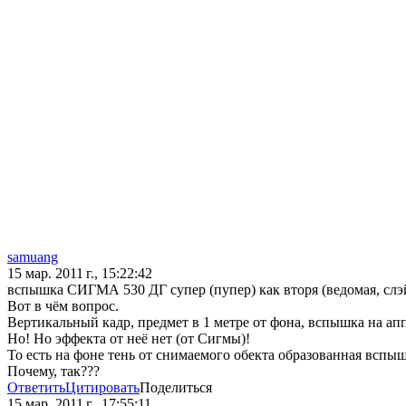
samuang
15 мар. 2011 г., 15:22:42
вспышка СИГМА 530 ДГ супер (пупер) как вторя (ведомая, слэ
Вот в чём вопрос.
Вертикальный кадр, предмет в 1 метре от фона, вспышка на ап
Но! Но эффекта от неё нет (от Сигмы)!
То есть на фоне тень от снимаемого обекта образованная вспыш
Почему, так???
Ответить
Цитировать
Поделиться
15 мар. 2011 г., 17:55:11