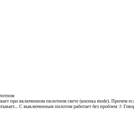
илотном
ывает при включенном пилотном свете (кнопка mode). Причем есл
тывает... С выключенным пилотом работает без проблем :!: Гово