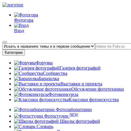
Фотогора
Вход
Категории
Форумы
Галерея фотографий
Сообщества
Барахолка
Выставки и проекты
Обсуждение фототехники
Фотоконкурсы
Классики фотоискусства
Фотолаборатории
NEW
Фотостудии
Школы фотографий
Словарь