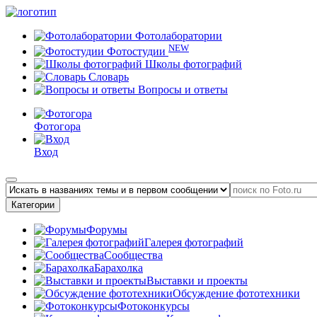
Фотолаборатории
NEW
Фотостудии
Школы фотографий
Словарь
Вопросы и ответы
Фотогора
Вход
Категории
Форумы
Галерея фотографий
Сообщества
Барахолка
Выставки и проекты
Обсуждение фототехники
Фотоконкурсы