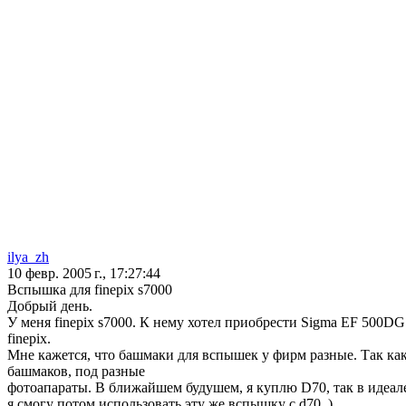
ilya_zh
10 февр. 2005 г., 17:27:44
Вспышка для finepix s7000
Добрый день.
У меня finepix s7000. К нему хотел приобрести Sigma EF 500DG S
finepix.
Мне кажется, что башмаки для вспышек у фирм разные. Так как
башмаков, под разные
фотоапараты. В ближайшем будушем, я куплю D70, так в идеале
я смогу потом использовать эту же вспышку с d70. )