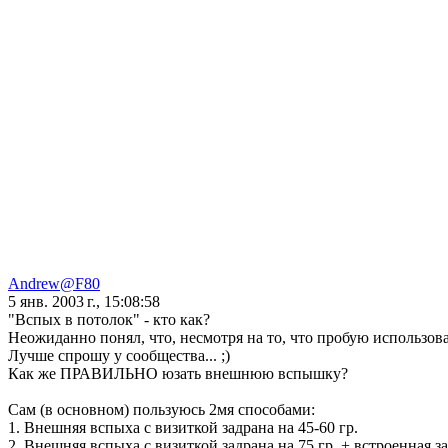
Andrew@F80
5 янв. 2003 г., 15:08:58
"Вспых в потолок" - кто как?
Неожиданно понял, что, несмотря на то, что пробую использов
Лучше спрошу у сообщества... ;)
Как же ПРАВИЛЬНО юзать внешнюю вспышку?
Сам (в основном) пользуюсь 2мя способами:
1. Внешняя вспыха с визиткой задрана на 45-60 гр.
2. Внешняя вспыха с визиткой задрана на 75 гр. + встроенная 