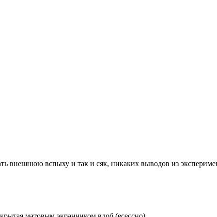
ать внешнюю вспыху и так и сяк, никаких выводов из эксперимен
закрытая матовым экранчиком влоб (есессно)