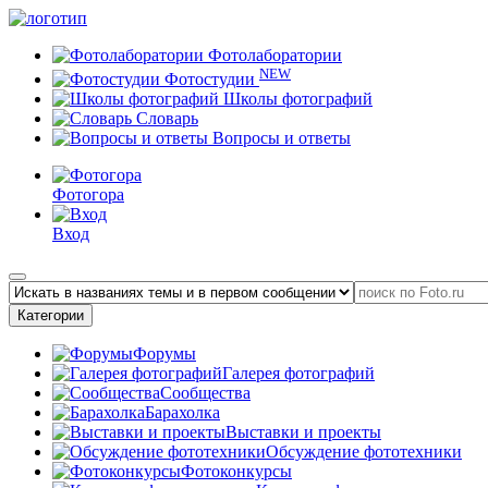
Фотолаборатории
NEW
Фотостудии
Школы фотографий
Словарь
Вопросы и ответы
Фотогора
Вход
Категории
Форумы
Галерея фотографий
Сообщества
Барахолка
Выставки и проекты
Обсуждение фототехники
Фотоконкурсы