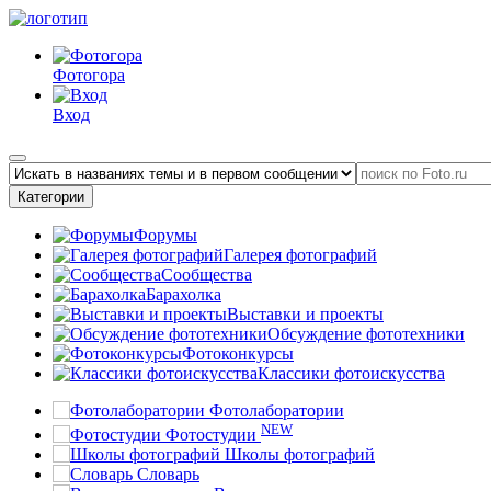
Фотогора
Вход
Категории
Форумы
Галерея фотографий
Сообщества
Барахолка
Выставки и проекты
Обсуждение фототехники
Фотоконкурсы
Классики фотоискусства
Фотолаборатории
NEW
Фотостудии
Школы фотографий
Словарь