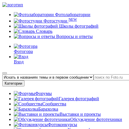
Фотолаборатории
NEW
Фотостудии
Школы фотографий
Словарь
Вопросы и ответы
Фотогора
Вход
Категории
Форумы
Галерея фотографий
Сообщества
Барахолка
Выставки и проекты
Обсуждение фототехники
Фотоконкурсы