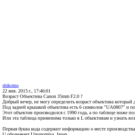
shikotno
22 янв. 2015 г., 17:46:01
Возраст Объектива Canon 35mm F2.0 ?
Добрый вечер, не могу определить возраст объектива который 
Под задней крышкой объектива есть 6 символов "UA0807" и по 
Этот объектив производился с 1990 года, а по таблице ниже по
Или эта таблица применима только в L объективам и узнать воз
Первая буква кода содержит информацию о месте производства
U обозначает Utsunomiya, Japan