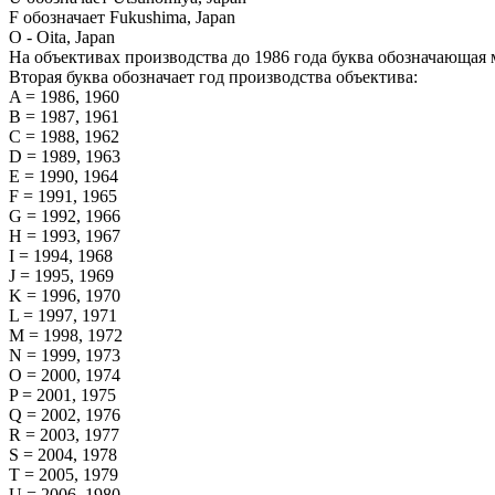
F обозначает Fukushima, Japan
O - Oita, Japan
На объективах производства до 1986 года буква обозначающая м
Вторая буква обозначает год производства объектива:
A = 1986, 1960
B = 1987, 1961
C = 1988, 1962
D = 1989, 1963
E = 1990, 1964
F = 1991, 1965
G = 1992, 1966
H = 1993, 1967
I = 1994, 1968
J = 1995, 1969
K = 1996, 1970
L = 1997, 1971
M = 1998, 1972
N = 1999, 1973
O = 2000, 1974
P = 2001, 1975
Q = 2002, 1976
R = 2003, 1977
S = 2004, 1978
T = 2005, 1979
U = 2006, 1980