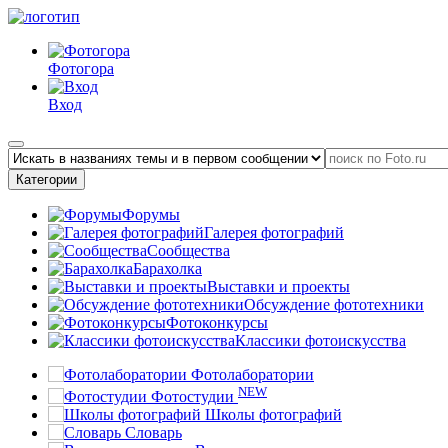
Фотогора
Вход
Категории
Форумы
Галерея фотографий
Сообщества
Барахолка
Выставки и проекты
Обсуждение фототехники
Фотоконкурсы
Классики фотоискусства
Фотолаборатории
NEW
Фотостудии
Школы фотографий
Словарь