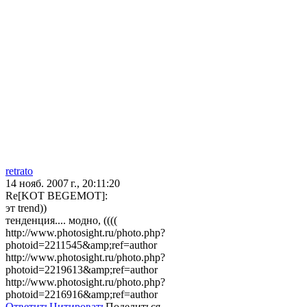
retrato
14 нояб. 2007 г., 20:11:20
Re[KOT BEGEMOT]:
эт trend))
тенденция.... модно, ((((
http://www.photosight.ru/photo.php?
photoid=2211545&amp;ref=author
http://www.photosight.ru/photo.php?
photoid=2219613&amp;ref=author
http://www.photosight.ru/photo.php?
photoid=2216916&amp;ref=author
Ответить
Цитировать
Поделиться