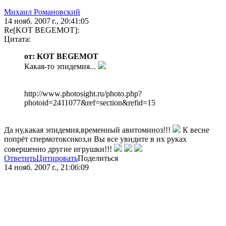
Михаил Романовский
14 нояб. 2007 г., 20:41:05
Re[KOT BEGEMOT]:
Цитата:
от: KOT BEGEMOT
Какая-то эпидемия...
http://www.photosight.ru/photo.php?
photoid=2411077&ref=section&refid=15
Да ну,какая эпидемия,временный авитоминоз!!!
К весне
попрёт спермотоксикоз,и Вы все увидите в их руках
совершенно другие игрушки!!!
Ответить
Цитировать
Поделиться
14 нояб. 2007 г., 21:06:09