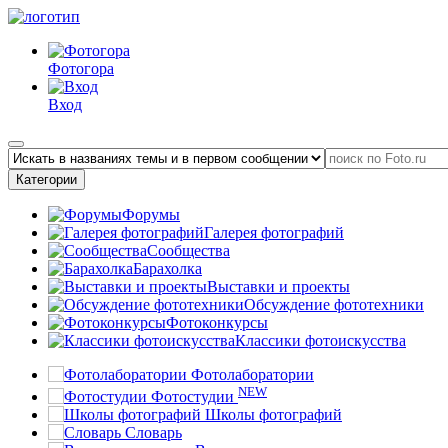
Фотогора
Вход
Категории
Форумы
Галерея фотографий
Сообщества
Барахолка
Выставки и проекты
Обсуждение фототехники
Фотоконкурсы
Классики фотоискусства
Фотолаборатории
NEW
Фотостудии
Школы фотографий
Словарь