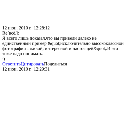
12 июн. 2010 г., 12:28:12
Re[всё.]:
Я всего лишь показал,что вы привели далеко не
единственный пример &quot;исключительно высококлассной
фотографии - живой, интересной и настоящей&quot;.И это
тоже надо понимать.
:)
Ответить
Цитировать
Поделиться
12 июн. 2010 г., 12:29:31