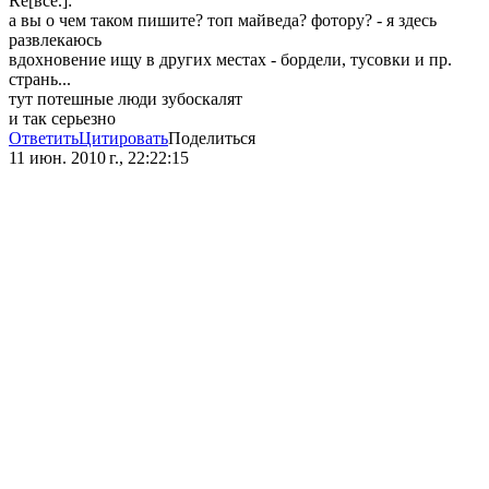
Re[всё.]:
а вы о чем таком пишите? топ майведа? фотору? - я здесь
развлекаюсь
вдохновение ищу в других местах - бордели, тусовки и пр.
странь...
тут потешные люди зубоскалят
и так серьезно
Ответить
Цитировать
Поделиться
11 июн. 2010 г., 22:22:15