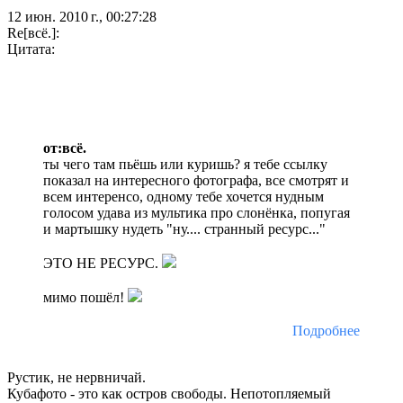
12 июн. 2010 г., 00:27:28
Re[всё.]:
Цитата:
от:всё.
ты чего там пьёшь или куришь? я тебе ссылку
показал на интересного фотографа, все смотрят и
всем интеренсо, одному тебе хочется нудным
голосом удава из мультика про слонёнка, попугая
и мартышку нудеть "ну.... странный ресурс..."
ЭТО НЕ РЕСУРС.
мимо пошёл!
Подробнее
Рустик, не нервничай.
Кубафото - это как остров свободы. Непотопляемый