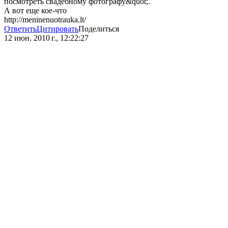
посмотреть свадебному фотографу&quot;.
А вот еще кое-что
http://meninenuotrauka.lt/
Ответить
Цитировать
Поделиться
12 июн. 2010 г., 12:22:27