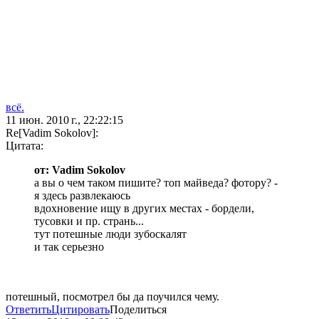
всё.
11 июн. 2010 г., 22:22:15
Re[Vadim Sokolov]:
Цитата:
от: Vadim Sokolov
а вы о чем таком пишите? топ майведа? фотору? -
я здесь развлекаюсь
вдохновение ищу в других местах - бордели,
тусовки и пр. странь...
тут потешные люди зубоскалят
и так серьезно
потешный, посмотрел бы да поучился чему.
Ответить
Цитировать
Поделиться