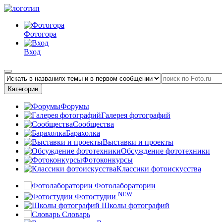
Фотогора
Вход
Категории
Форумы
Галерея фотографий
Сообщества
Барахолка
Выставки и проекты
Обсуждение фототехники
Фотоконкурсы
Классики фотоискусства
Фотолаборатории
NEW
Фотостудии
Школы фотографий
Словарь