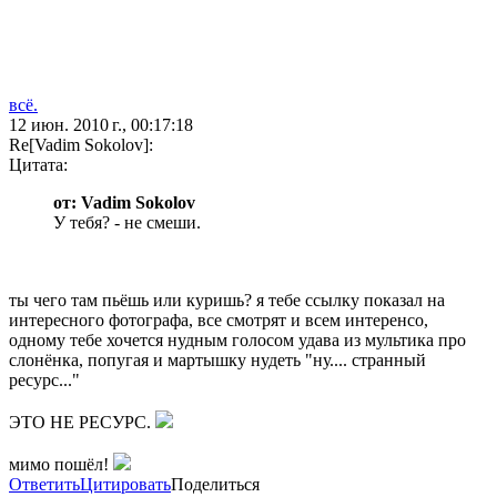
всё.
12 июн. 2010 г., 00:17:18
Re[Vadim Sokolov]:
Цитата:
от: Vadim Sokolov
У тебя? - не смеши.
ты чего там пьёшь или куришь? я тебе ссылку показал на
интересного фотографа, все смотрят и всем интеренсо,
одному тебе хочется нудным голосом удава из мультика про
слонёнка, попугая и мартышку нудеть "ну.... странный
ресурс..."
ЭТО НЕ РЕСУРС.
мимо пошёл!
Ответить
Цитировать
Поделиться