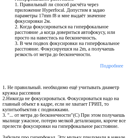
1. Правильный ли способ расчёта через
приложение Hyperfocal. Допустим я задаю
параметры 17mm f8 и мне выдаёт значение
фокусировки 2м.
2. Когда фокусироваться на гиперфокальное
расстояние ,а когда довериться автофокусу, или
просто на навестись на бесконечность.
3. В чем подвох фокусировки на гиперфокальное
расстояние. Фокусируешся на 2m, а получаешь
резкость от метра до бесконечности.
Подробнее
1. Не правильный. необходимо ещё учитывать диаметр
кружка рассеяния
2.Никогда не фокусироваться. Фокусироваться надо на
главный объект в кадре, если не хватает ГРИП, то
купитьобъектив с подвижками.
3. "... от метра до бесконечности"(С) При этом получаешь
мылище ужасное, потерю мелкой детализации, короче все
прелести фокусировки на гиперфокальное расстояние.
Забудьте про гиперфокал. Эту мульку придумали в начале