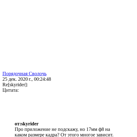
Порядочная Сволочь
25 дек. 2020 г., 00:24:48
Re[skyrider]:
Цитата:
от:skyrider
Про приложение не подскажу, но 17мм ф8 на
каком размере кадра? От этого многое зависит.