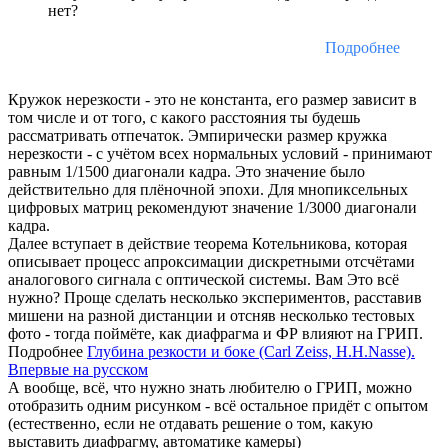
нет?
Подробнее
Кружок нерезкости - это не константа, его размер зависит в
том числе и от того, с какого расстояния ты будешь
рассматривать отпечаток. Эмпирически размер кружка
нерезкости - с учётом всех нормальных условий - принимают
равным 1/1500 диагонали кадра. Это значение было
действительно для плёночной эпохи. Для мнопиксельных
цифровых матриц рекомендуют значение 1/3000 диагонали
кадра.
Далее вступает в действие теорема Котельникова, которая
описывает процесс апроксимации дискретными отсчётами
аналогового сигнала с оптической системы. Вам Это всё
нужно? Проще сделать несколько экспериментов, расставив
мишени на разной дистанции и отсняв несколько тестовых
фото - тогда поймёте, как диафрагма и ФР влияют на ГРИП.
Подробнее
Глубина резкости и боке (Carl Zeiss, H.H.Nasse).
Впервые на русском
А вообще, всё, что нужно знать любителю о ГРИП, можно
отобразить одним рисунком - всё остальное придёт с опытом
(естественно, если не отдавать решение о том, какую
выставить диафрагму, автоматике камеры)