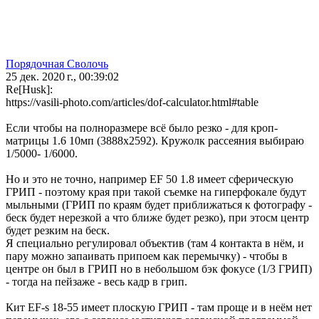
Порядочная Сволочь
25 дек. 2020 г., 00:39:02
Re[Husk]:
https://vasili-photo.com/articles/dof-calculator.html#table
Если чтобы на полноразмере всё было резко - для кроп-
матрицы 1.6 10мп (3888х2592). Кружолк рассеяния выбираю
1/5000- 1/6000.
Но и это не точно, например EF 50 1.8 имеет сферическую
ГРИП - поэтому края при такой съемке на гиперфокале будут
мыльными (ГРИП по краям будет приближаться к фотографу -
беск будет нерезкой а что ближе будет резко), при этосм центр
будет резким на беск.
Я специально регулировал объектив (там 4 контакта в нём, и
пару можно запаивать припоем как перемычку) - чтобы в
центре он был в ГРИП но в небольшом бэк фокусе (1/3 ГРИП)
- тогда на пейзаже - весь кадр в грип.
Кит EF-s 18-55 имеет плоскую ГРИП - там проще и в неём нет