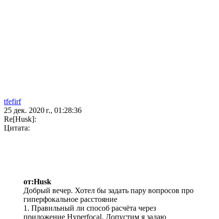
tfefirf
25 дек. 2020 г., 01:28:36
Re[Husk]:
Цитата:
от:Husk
Добрый вечер. Хотел бы задать пару вопросов про
гиперфокальное расстояние
1. Правильный ли способ расчёта через
приложение Hyperfocal. Допустим я задаю