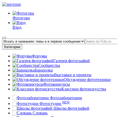
Фотогора
Вход
Категории
Форумы
Галерея фотографий
Сообщества
Барахолка
Выставки и проекты
Обсуждение фототехники
Фотоконкурсы
Классики фотоискусства
Фотолаборатории
NEW
Фотостудии
Школы фотографий
Словарь