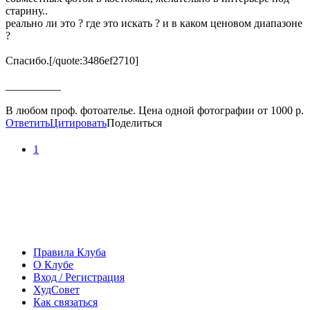
старину..
реально ли это ? где это искать ? и в каком ценовом диапазоне
?
Спасибо.[/quote:3486ef2710]
__________
В любом проф. фотоателье. Цена одной фотографии от 1000 р.
Ответить
Цитировать
Поделиться
1
Правила Клуба
О Клубе
Вход / Регистрация
ХудСовет
Как связаться