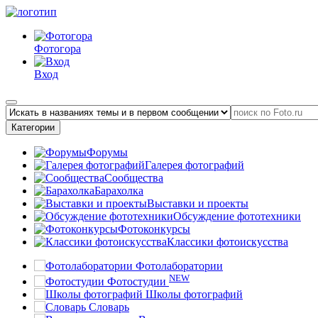
Фотогора
Вход
Категории
Форумы
Галерея фотографий
Сообщества
Барахолка
Выставки и проекты
Обсуждение фототехники
Фотоконкурсы
Классики фотоискусства
Фотолаборатории
NEW
Фотостудии
Школы фотографий
Словарь