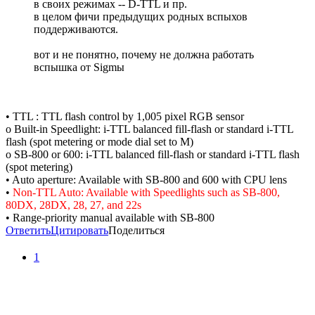
в своих режимах -- D-TTL и пр.
в целом фичи предыдущих родных вспыхов
поддерживаются.
вот и не понятно, почему не должна работать
вспышка от Sigmы
• TTL : TTL flash control by 1,005 pixel RGB sensor
o Built-in Speedlight: i-TTL balanced fill-flash or standard i-TTL
flash (spot metering or mode dial set to M)
o SB-800 or 600: i-TTL balanced fill-flash or standard i-TTL flash
(spot metering)
• Auto aperture: Available with SB-800 and 600 with CPU lens
•
Non-TTL Auto: Available with Speedlights such as SB-800,
80DX, 28DX, 28, 27, and 22s
• Range-priority manual available with SB-800
Ответить
Цитировать
Поделиться
1