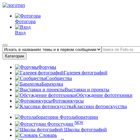
Фотогора
Вход
Категории
Форумы
Галерея фотографий
Сообщества
Барахолка
Выставки и проекты
Обсуждение фототехники
Фотоконкурсы
Классики фотоискусства
Фотолаборатории
NEW
Фотостудии
Школы фотографий
Словарь