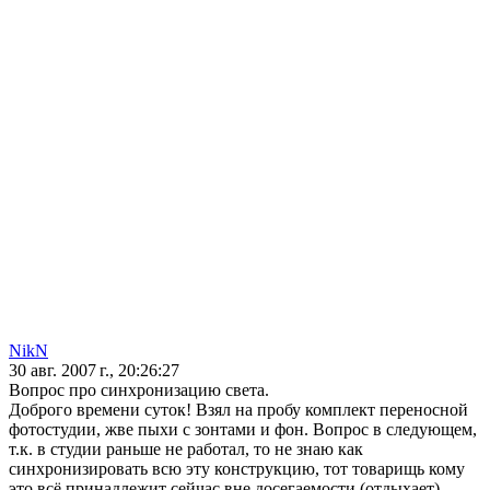
NikN
30 авг. 2007 г., 20:26:27
Вопрос про синхронизацию света.
Доброго времени суток! Взял на пробу комплект переносной
фотостудии, жве пыхи с зонтами и фон. Вопрос в следующем,
т.к. в студии раньше не работал, то не знаю как
синхронизировать всю эту конструкцию, тот товарищь кому
это всё принадлежит сейчас вне досегаемости (отдыхает).