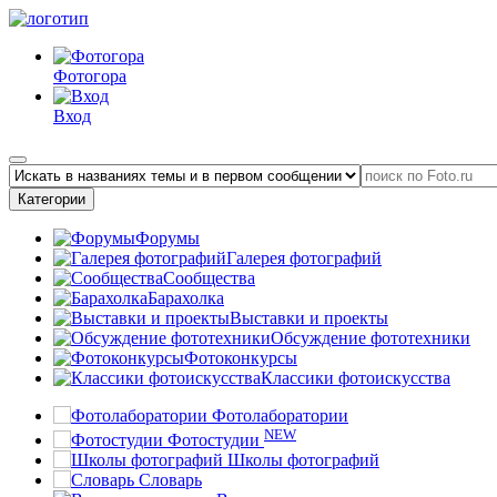
Фотогора
Вход
Категории
Форумы
Галерея фотографий
Сообщества
Барахолка
Выставки и проекты
Обсуждение фототехники
Фотоконкурсы
Классики фотоискусства
Фотолаборатории
NEW
Фотостудии
Школы фотографий
Словарь